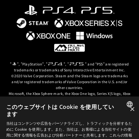
"
", "PlayStation", "
", "
" and “PS5” are registered
trademarks or trademarks of Sony Interactive Entertainment Inc.
©2020 Valve Corporation. Steam and the Steam logo are trademarks
and/or registered trademarks of Valve Corporation in the U.S. and/or
other countries.
Microsoft, the Xbox Sphere mark, the Xbox One logo, Series X|S logo, Xbox
One, Xbox Series X, Xbox Series S, Xbox Series X|S and Xbox Game Pass are
trademarks of the Microsoft group of companies.
このウェブサイトは Cookie を使用してい
×
ます
© ARC SYSTEM WORKS / © 2024 CD PROJEKT S.A. All rights reserved. CD
JAPANESE
PROJEKT, the CD PROJEKT logo, Cyberpunk, Cyberpunk 2077, the
当社はコンテンツや広告をパーソナライズし、トラフィックを分析するた
Cyberpunk 2077 logo and Cyberpunk: Edgerunners are trademarks and/or
めに Cookie を使用します。また、当社は、お客様による当社サイトの使
ENGLISH
registered trademarks of CD PROJEKT S.A. in the US and/or other
用に関する情報を広告および分析パートナーと共有します。これらの情報