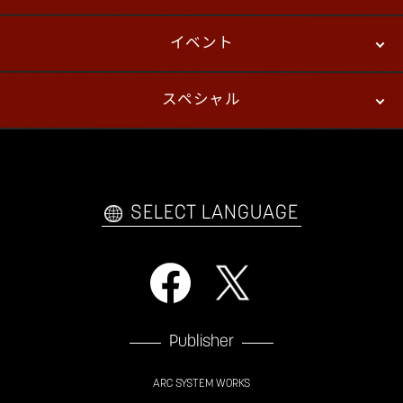
イベント
ニュース
パッチノート
コラム
スペシャル
eスポーツ
プレイヤーズ
イベント
ファンキット
WEBコミックス
トレーラー
自己紹介カードメーカー
アーケード
購入前FAQ
SELECT LANGUAGE
Publisher
ARC SYSTEM WORKS