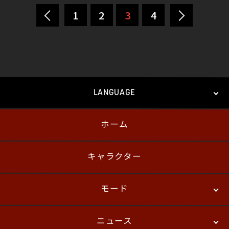
1
2
3
4
LANGUAGE
ホーム
日本語
English
한국어
キャラクター
モード
ニュース
ストーリーモード
バトル
デジタルフィギュア