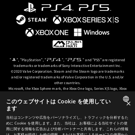
"
", "PlayStation", "
", "
" and “PS5” are registered
trademarks or trademarks of Sony Interactive Entertainment Inc.
©2020 Valve Corporation. Steam and the Steam logo are trademarks
and/or registered trademarks of Valve Corporation in the U.S. and/or
other countries.
Microsoft, the Xbox Sphere mark, the Xbox One logo, Series X|S logo, Xbox
One, Xbox Series X, Xbox Series S, Xbox Series X|S and Xbox Game Pass are
trademarks of the Microsoft group of companies.
このウェブサイトは Cookie を使用してい
×
ます
© ARC SYSTEM WORKS / © 2024 CD PROJEKT S.A. All rights reserved. CD
JAPANESE
PROJEKT, the CD PROJEKT logo, Cyberpunk, Cyberpunk 2077, the
当社はコンテンツや広告をパーソナライズし、トラフィックを分析するた
Cyberpunk 2077 logo and Cyberpunk: Edgerunners are trademarks and/or
めに Cookie を使用します。また、当社は、お客様による当社サイトの使
ENGLISH
registered trademarks of CD PROJEKT S.A. in the US and/or other
用に関する情報を広告および分析パートナーと共有します。これらの情報
countries.
は、お客様が提供した他の情報、またはお客様によるサービスの使用から