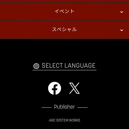
イベント
ニュース
パッチノート
コラム
スペシャル
eスポーツ
プレイヤーズ
イベント
ファンキット
WEBコミックス
トレーラー
自己紹介カードメーカー
アーケード
購入前FAQ
SELECT LANGUAGE
Publisher
ARC SYSTEM WORKS