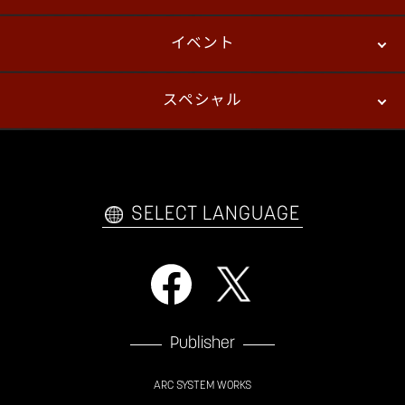
イベント
ニュース
パッチノート
コラム
スペシャル
eスポーツ
プレイヤーズ
イベント
ファンキット
WEBコミックス
トレーラー
自己紹介カードメーカー
アーケード
購入前FAQ
SELECT LANGUAGE
Publisher
ARC SYSTEM WORKS