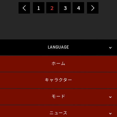
1
2
3
4
LANGUAGE
ホーム
日本語
English
한국어
キャラクター
モード
ニュース
ストーリーモード
バトル
デジタルフィギュア