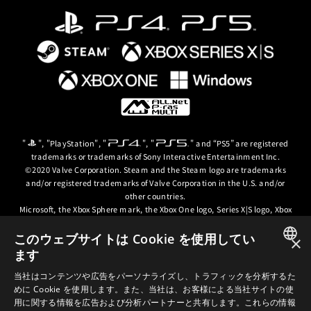
"
", "PlayStation", "
", "
" and “PS5” are registered
trademarks or trademarks of Sony Interactive Entertainment Inc.
©2020 Valve Corporation. Steam and the Steam logo are trademarks
and/or registered trademarks of Valve Corporation in the U.S. and/or
other countries.
Microsoft, the Xbox Sphere mark, the Xbox One logo, Series X|S logo, Xbox
One, Xbox Series X, Xbox Series S, Xbox Series X|S and Xbox Game Pass are
trademarks of the Microsoft group of companies.
このウェブサイトは Cookie を使用してい
×
ます
© ARC SYSTEM WORKS / © 2024 CD PROJEKT S.A. All rights reserved. CD
JAPANESE
PROJEKT, the CD PROJEKT logo, Cyberpunk, Cyberpunk 2077, the
当社はコンテンツや広告をパーソナライズし、トラフィックを分析するた
Cyberpunk 2077 logo and Cyberpunk: Edgerunners are trademarks and/or
めに Cookie を使用します。また、当社は、お客様による当社サイトの使
ENGLISH
registered trademarks of CD PROJEKT S.A. in the US and/or other
用に関する情報を広告および分析パートナーと共有します。これらの情報