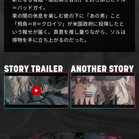
＝バッドガイ。
イリュリア連王国の特機旅団長であるラムレザル
束の間の休息を楽しむ彼の下に「あの男」こと
＝ヴァレンタインは、特別災害の報を受けイリュ
「飛鳥＝R＝クロイツ」が米国政府に投降したと
リア郊外の現場へと向かう。
いう報せが届く。真意を推し量りながら、ソルは
そこで彼女が見た人物は、かつて「慈悲なき啓
得物を手に立ち上がるのだった。
示」と共謀し人類の敵となった「ベッドマン」と
よく似た一人の少女であった。
STORY TRAILER
ANOTHER STORY
MAIN STORY