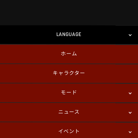
LANGUAGE
ホーム
日本語
English
한국어
キャラクター
モード
ニュース
ストーリーモード
バトル
デジタルフィギュア
イベント
ニュース
パッチノート
コラム