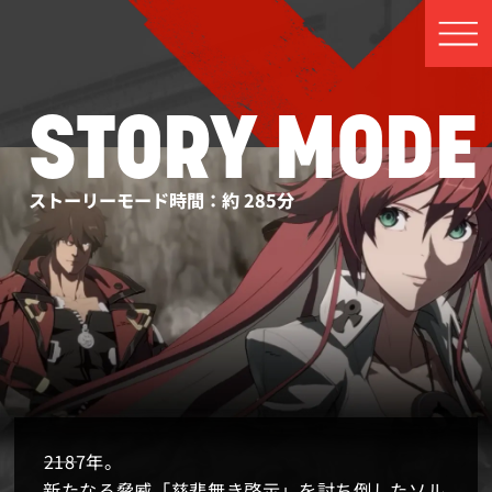
STORY MODE
ANOTHER STORY
ストーリーモード時間：約 285分
アナザーストーリー時間：約 42分
――2187年。
飛鳥＝R＝クロイツの投降を契機としたアメリカ
新たなる脅威「慈悲無き啓示」を討ち倒したソル
合衆国の事件と同時刻。