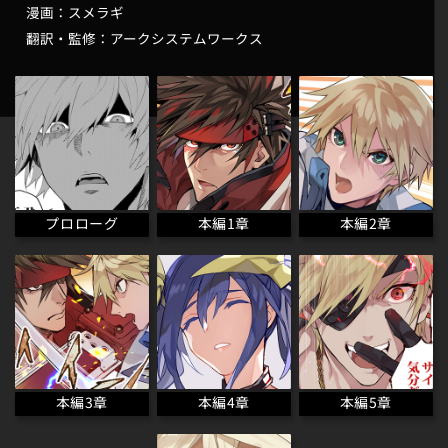
スメラギ
漫画：
アークシステムワークス
翻訳・監修：
プロローグ
本編1章
本編2章
本編3章
本編4章
本編5章