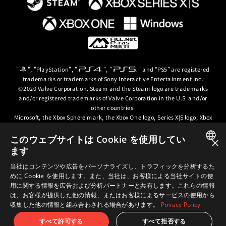
"
", "PlayStation", "
", "
" and “PS5” are registered
trademarks or trademarks of Sony Interactive Entertainment Inc.
©2020 Valve Corporation. Steam and the Steam logo are trademarks
and/or registered trademarks of Valve Corporation in the U.S. and/or
other countries.
Microsoft, the Xbox Sphere mark, the Xbox One logo, Series X|S logo, Xbox
One, Xbox Series X, Xbox Series S, Xbox Series X|S and Xbox Game Pass are
trademarks of the Microsoft group of companies.
このウェブサイトは Cookie を使用してい
×
ます
© ARC SYSTEM WORKS / © 2024 CD PROJEKT S.A. All rights reserved. CD
JAPANESE
PROJEKT, the CD PROJEKT logo, Cyberpunk, Cyberpunk 2077, the
当社はコンテンツや広告をパーソナライズし、トラフィックを分析するた
Cyberpunk 2077 logo and Cyberpunk: Edgerunners are trademarks and/or
めに Cookie を使用します。また、当社は、お客様による当社サイトの使
ENGLISH
registered trademarks of CD PROJEKT S.A. in the US and/or other
用に関する情報を広告および分析パートナーと共有します。これらの情報
countries.
は、お客様が提供した他の情報、またはお客様によるサービスの使用から
収集した他の情報と組み合わされる場合があります。
Privacy Policy
すべて許可する
すべて拒否する