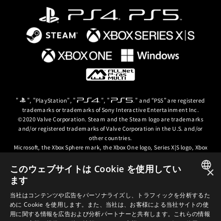
"
", "PlayStation", "
", "
" and “PS5” are registered
trademarks or trademarks of Sony Interactive Entertainment Inc.
©2020 Valve Corporation. Steam and the Steam logo are trademarks
and/or registered trademarks of Valve Corporation in the U.S. and/or
other countries.
Microsoft, the Xbox Sphere mark, the Xbox One logo, Series X|S logo, Xbox
One, Xbox Series X, Xbox Series S, Xbox Series X|S and Xbox Game Pass are
trademarks of the Microsoft group of companies.
このウェブサイトは Cookie を使用してい
×
ます
© ARC SYSTEM WORKS / © 2024 CD PROJEKT S.A. All rights reserved. CD
JAPANESE
PROJEKT, the CD PROJEKT logo, Cyberpunk, Cyberpunk 2077, the
当社はコンテンツや広告をパーソナライズし、トラフィックを分析するた
Cyberpunk 2077 logo and Cyberpunk: Edgerunners are trademarks and/or
めに Cookie を使用します。また、当社は、お客様による当社サイトの使
ENGLISH
registered trademarks of CD PROJEKT S.A. in the US and/or other
用に関する情報を広告および分析パートナーと共有します。これらの情報