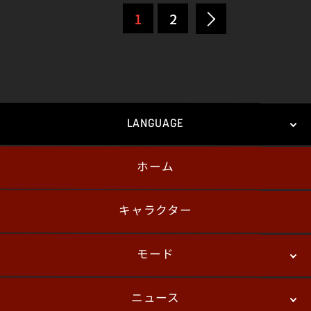
1
2
LANGUAGE
ホーム
日本語
English
한국어
キャラクター
モード
ニュース
ストーリーモード
バトル
デジタルフィギュア