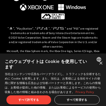
"
", "PlayStation", "
", "
" and “PS5” are registered
trademarks or trademarks of Sony Interactive Entertainment Inc.
©2020 Valve Corporation. Steam and the Steam logo are trademarks
and/or registered trademarks of Valve Corporation in the U.S. and/or
other countries.
Microsoft, the Xbox Sphere mark, the Xbox One logo, Series X|S logo, Xbox
One, Xbox Series X, Xbox Series S, Xbox Series X|S and Xbox Game Pass are
trademarks of the Microsoft group of companies.
このウェブサイトは Cookie を使用してい
×
ます
© ARC SYSTEM WORKS / © 2024 CD PROJEKT S.A. All rights reserved. CD
JAPANESE
PROJEKT, the CD PROJEKT logo, Cyberpunk, Cyberpunk 2077, the
当社はコンテンツや広告をパーソナライズし、トラフィックを分析するた
Cyberpunk 2077 logo and Cyberpunk: Edgerunners are trademarks and/or
めに Cookie を使用します。また、当社は、お客様による当社サイトの使
ENGLISH
registered trademarks of CD PROJEKT S.A. in the US and/or other
用に関する情報を広告および分析パートナーと共有します。これらの情報
countries.
は、お客様が提供した他の情報、またはお客様によるサービスの使用から
収集した他の情報と組み合わされる場合があります。
Privacy Policy
すべて許可する
すべて拒否する