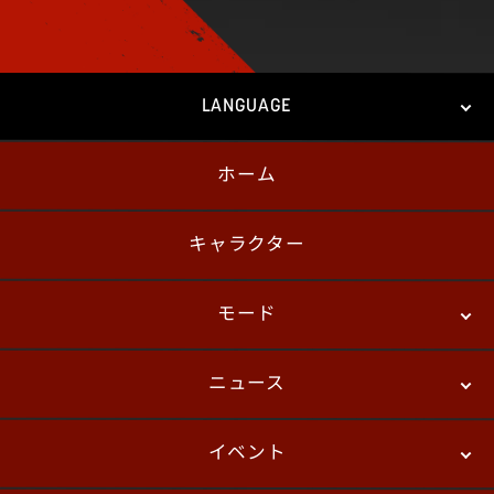
LANGUAGE
ホーム
日本語
English
한국어
キャラクター
モード
ニュース
ストーリーモード
バトル
デジタルフィギュア
イベント
ニュース
パッチノート
コラム