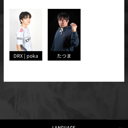
DRX | poka
たつま