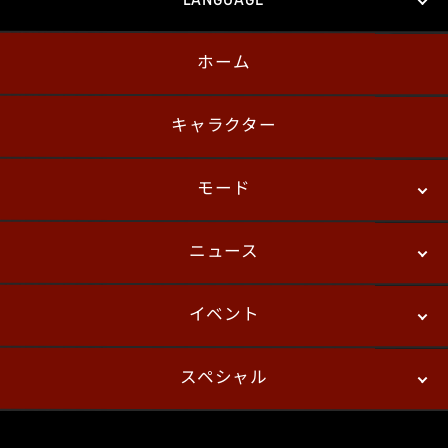
LANGUAGE
ホーム
日本語
English
한국어
キャラクター
モード
ニュース
ストーリーモード
バトル
デジタルフィギュア
イベント
ニュース
パッチノート
コラム
スペシャル
eスポーツ
プレイヤーズ
イベント
ファンキット
WEBコミックス
トレーラー