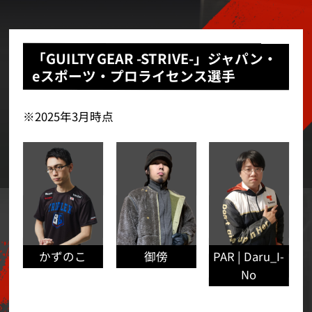
「GUILTY GEAR -STRIVE-」ジャパン・
eスポーツ・プロライセンス選手
※2025年3月時点
PAR | Daru_I-
かずのこ
御傍
No