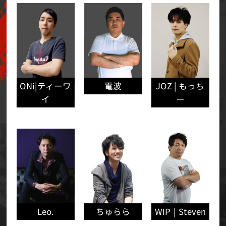
ONi|ティーワ
JOZ | もっち
電波
イ
ー
WIP ￨ Steven
ちゅらら
Leo.