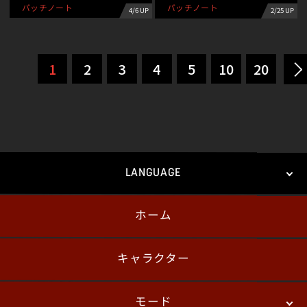
パッチノート
パッチノート
4/6 UP
2/25 UP
1
2
3
4
5
10
20
LANGUAGE
ホーム
日本語
English
한국어
キャラクター
モード