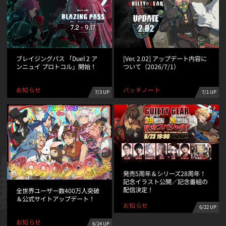
ブレイジングパス 「Duel 2 ア
[Ver. 2.02] アップデート内容に
ンニュイ プロトコル」開始！
ついて（2026/7/1）
パッチノート
お知らせ
7/3 UP
7/1 UP
発売5周年＆シリーズ28周年！
記念イラスト公開／記念番組の
配信決定！
全世界ユーザー数400万人突破
＆公式サイトアップデート！
お知らせ
6/22 UP
お知らせ
6/24 UP