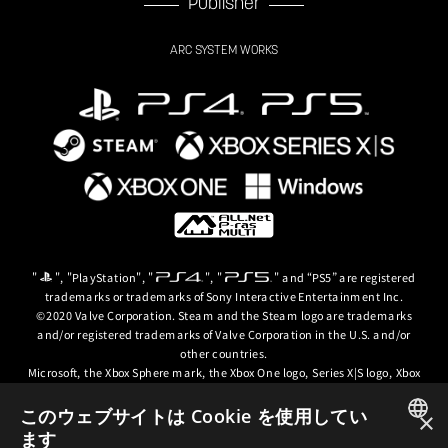
Publisher
ARC SYSTEM WORKS
"
", "PlayStation", "
", "
" and “PS5” are registered
trademarks or trademarks of Sony Interactive Entertainment Inc.
©2020 Valve Corporation. Steam and the Steam logo are trademarks
and/or registered trademarks of Valve Corporation in the U.S. and/or
other countries.
Microsoft, the Xbox Sphere mark, the Xbox One logo, Series X|S logo, Xbox
One, Xbox Series X, Xbox Series S, Xbox Series X|S and Xbox Game Pass are
trademarks of the Microsoft group of companies.
このウェブサイトは Cookie を使用してい
×
ます