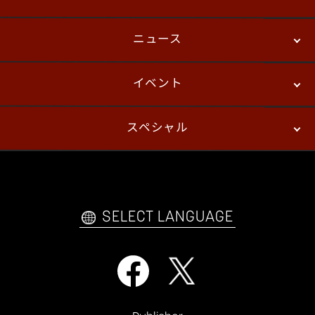
ニュース
ストーリーモード
バトル
デジタルフィギュア
イベント
ニュース
パッチノート
コラム
スペシャル
eスポーツ
プレイヤーズ
イベント
ファンキット
WEBコミックス
トレーラー
自己紹介カードメーカー
アーケード
購入前FAQ
SELECT LANGUAGE