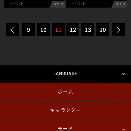
イベント
イベント
5/26 UP
5/18 UP
9
10
11
12
13
20
LANGUAGE
ホーム
日本語
English
한국어
キャラクター
モード