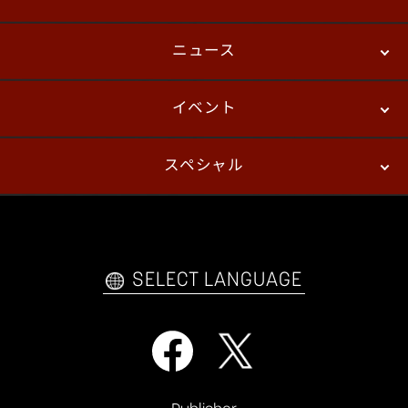
ニュース
ストーリーモード
バトル
デジタルフィギュア
イベント
ニュース
パッチノート
コラム
スペシャル
eスポーツ
プレイヤーズ
イベント
ファンキット
WEBコミックス
トレーラー
自己紹介カードメーカー
アーケード
購入前FAQ
SELECT LANGUAGE