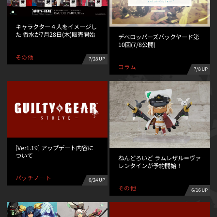
キャラクター４人をイメージし
た 香水が7月28日(木)販売開始
デベロッパーズバックヤード第
10回(7/8公開)
その他
7/28 UP
コラム
7/8 UP
[Ver1.19] アップデート内容に
ついて
ねんどろいど ラムレザル＝ヴァ
レンタインが予約開始！
パッチノート
6/24 UP
その他
6/16 UP