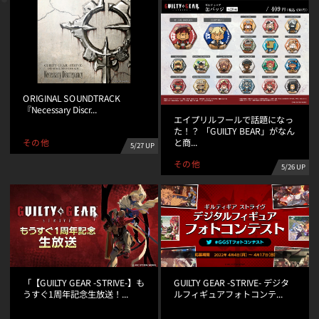
ORIGINAL SOUNDTRACK
『Necessary Discr...
エイプリルフールで話題になっ
た！？ 「GUILTY BEAR」がなん
と商...
その他
5/27 UP
その他
5/26 UP
「【GUILTY GEAR -STRIVE-】も
GUILTY GEAR -STRIVE- デジタ
うすぐ1周年記念生放送！...
ルフィギュアフォトコンテ...