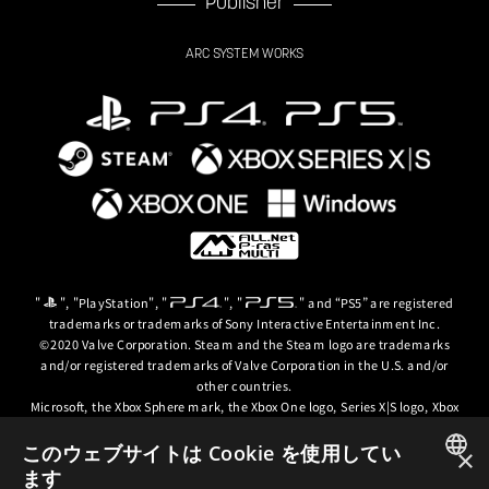
Publisher
ARC SYSTEM WORKS
"
", "PlayStation", "
", "
" and “PS5” are registered
trademarks or trademarks of Sony Interactive Entertainment Inc.
©2020 Valve Corporation. Steam and the Steam logo are trademarks
and/or registered trademarks of Valve Corporation in the U.S. and/or
other countries.
Microsoft, the Xbox Sphere mark, the Xbox One logo, Series X|S logo, Xbox
One, Xbox Series X, Xbox Series S, Xbox Series X|S and Xbox Game Pass are
trademarks of the Microsoft group of companies.
このウェブサイトは Cookie を使用してい
×
ます