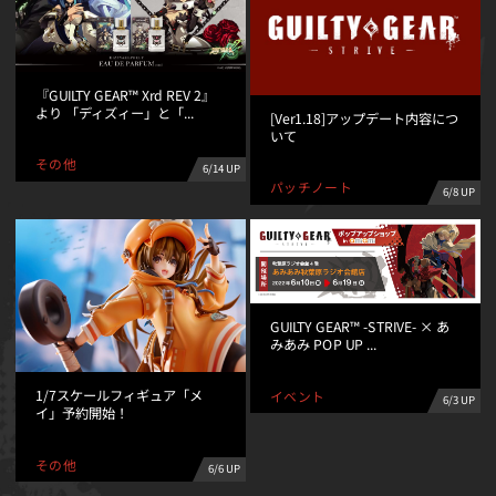
『GUILTY GEAR™ Xrd REV 2』
より 「ディズィー」と「...
[Ver1.18]アップデート内容につ
いて
その他
6/14 UP
パッチノート
6/8 UP
GUILTY GEAR™ -STRIVE- × あ
みあみ POP UP ...
1/7スケールフィギュア「メ
イベント
6/3 UP
イ」予約開始！
その他
6/6 UP