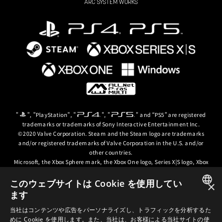
ARC SYSTEM WORKS
"
", "PlayStation", "
", "
" and “PS5” are registered
trademarks or trademarks of Sony Interactive Entertainment Inc.
©2020 Valve Corporation. Steam and the Steam logo are trademarks
and/or registered trademarks of Valve Corporation in the U.S. and/or
other countries.
Microsoft, the Xbox Sphere mark, the Xbox One logo, Series X|S logo, Xbox
One, Xbox Series X, Xbox Series S, Xbox Series X|S and Xbox Game Pass are
trademarks of the Microsoft group of companies.
このウェブサイトは Cookie を使用してい
×
ます
© ARC SYSTEM WORKS / © 2024 CD PROJEKT S.A. All rights reserved. CD
JAPANESE
PROJEKT, the CD PROJEKT logo, Cyberpunk, Cyberpunk 2077, the
当社はコンテンツや広告をパーソナライズし、トラフィックを分析するた
Cyberpunk 2077 logo and Cyberpunk: Edgerunners are trademarks and/or
めに Cookie を使用します。また、当社は、お客様による当社サイトの使