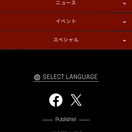
ニュース
ストーリーモード
バトル
デジタルフィギュア
イベント
ニュース
パッチノート
コラム
スペシャル
eスポーツ
プレイヤーズ
イベント
ファンキット
WEBコミックス
トレーラー
自己紹介カードメーカー
アーケード
購入前FAQ
SELECT LANGUAGE
Publisher