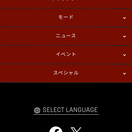
モード
ニュース
ストーリーモード
バトル
デジタルフィギュア
イベント
ニュース
パッチノート
コラム
スペシャル
eスポーツ
プレイヤーズ
イベント
ファンキット
WEBコミックス
トレーラー
自己紹介カードメーカー
アーケード
購入前FAQ
SELECT LANGUAGE