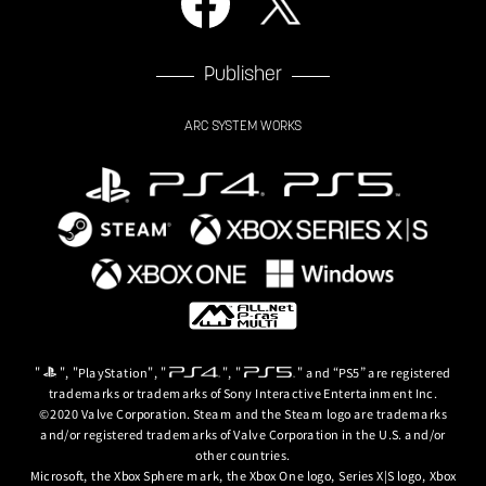
Publisher
ARC SYSTEM WORKS
"
", "PlayStation", "
", "
" and “PS5” are registered
trademarks or trademarks of Sony Interactive Entertainment Inc.
©2020 Valve Corporation. Steam and the Steam logo are trademarks
and/or registered trademarks of Valve Corporation in the U.S. and/or
other countries.
Microsoft, the Xbox Sphere mark, the Xbox One logo, Series X|S logo, Xbox