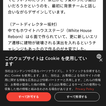
いだろうかというのを、最初に背景チームと話し
合いながらデザインしています。
（アートディレクター坂村）
中でもホワイトハウスステージ（White House
Reborn）は６面で作られていて、更に新しいエリ
ア遷移に建物が破壊される演出を入れるというチ
ャレンジもあったので作るのが大変でした。
このウェブサイトは Cookie を使用してい
×
ます
JAPANESE
当社はコンテンツや広告をパーソナライズし、トラフィックを分析するた
めに Cookie を使用します。また、当社は、お客様による当社サイトの使
ENGLISH
用に関する情報を広告および分析パートナーと共有します。これらの情報
は、お客様が提供した他の情報、またはお客様によるサービスの使用から
収集した他の情報と組み合わされる場合があります。
Privacy Policy
すべて許可する
すべて拒否する