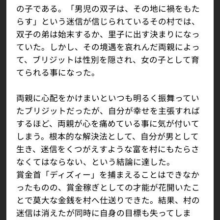
の子である。「男児の双子は、その地に禍をもた
らす」という迷信が信じられているその村では、
双子の弟は始末するか、里子に出す決まりになっ
ていた。しかし、その境遇を哀れんだ両親によっ
て、ブリジットは性別を隠され、女の子として育
てられる事になった。
両親に心配をかけまいといつも明るく振舞ってい
たブリジットだったが、自分が幸せを主張すれば
するほど、両親が心を痛めている事に気が付いて
しまう。根本的な解決法として、自分が男として
生き、迷信をくつがえすような富を村にもたらさ
なくてはならない、という結論に達した。
賞金首「ディズィー」を捕まえることはできなか
ったものの、賞金稼ぎとしての才能が花開いたこ
とで莫大な金銭を村へ仕送りできた。結果、村の
迷信は消えたが同時に自身の目標も失ってしま