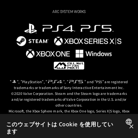
ARC SYSTEM WORKS
"
", "PlayStation", "
", "
" and “PS5” are registered
trademarks or trademarks of Sony Interactive Entertainment Inc.
©2020 Valve Corporation. Steam and the Steam logo are trademarks
and/or registered trademarks of Valve Corporation in the U.S. and/or
other countries.
Microsoft, the Xbox Sphere mark, the Xbox One logo, Series X|S logo, Xbox
One, Xbox Series X, Xbox Series S, Xbox Series X|S and Xbox Game Pass are
trademarks of the Microsoft group of companies.
このウェブサイトは Cookie を使用してい
×
ます
© ARC SYSTEM WORKS / © 2024 CD PROJEKT S.A. All rights reserved. CD
JAPANESE