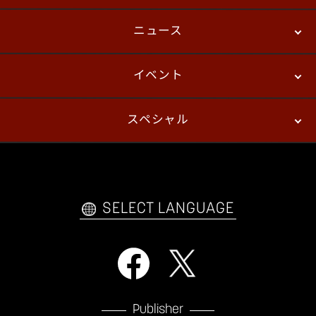
ニュース
ストーリーモード
バトル
デジタルフィギュア
イベント
ニュース
パッチノート
コラム
スペシャル
eスポーツ
プレイヤーズ
イベント
ファンキット
WEBコミックス
トレーラー
自己紹介カードメーカー
アーケード
購入前FAQ
SELECT LANGUAGE
Publisher