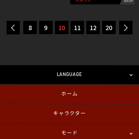
8/8 UP
8
9
10
11
12
20
LANGUAGE
ホーム
日本語
English
한국어
キャラクター
モード