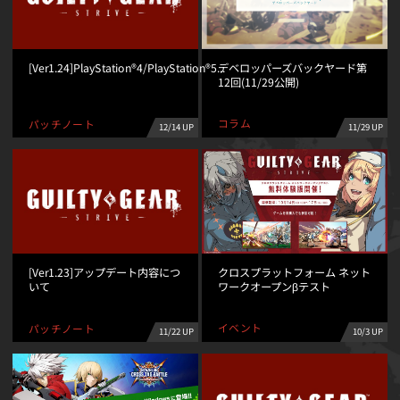
デベロッパーズバックヤード第
[Ver1.24]PlayStation®4/PlayStation®5...
12回(11/29公開)
コラム
パッチノート
11/29 UP
12/14 UP
クロスプラットフォーム ネット
[Ver1.23]アップデート内容につ
ワークオープンβテスト
いて
イベント
パッチノート
10/3 UP
11/22 UP