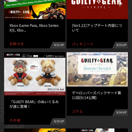
Xbox Game Pass, Xbox Series
[Ver1.22]アップデート内容につ
X|S, Xbo...
いて
お知らせ
パッチノート
9/21 UP
9/15 UP
デベロッパーズバックヤード第
11回(9/14公開)
「GUILTY BEAR」のぬいぐるみ
が遂に登場！
コラム
9/14 UP
その他
9/15 UP