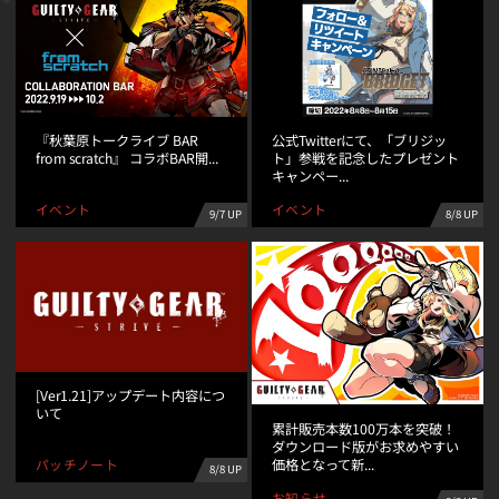
『秋葉原トークライブ BAR
公式Twitterにて、「ブリジッ
from scratch』 コラボBAR開...
ト」参戦を記念したプレゼント
キャンペー...
イベント
イベント
9/7 UP
8/8 UP
[Ver1.21]アップデート内容につ
いて
累計販売本数100万本を突破！
ダウンロード版がお求めやすい
価格となって新...
パッチノート
8/8 UP
お知らせ