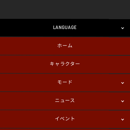
LANGUAGE
ホーム
日本語
English
한국어
キャラクター
モード
ニュース
ストーリーモード
バトル
デジタルフィギュア
イベント
ニュース
パッチノート
コラム