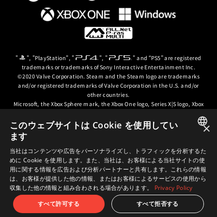
"
", "PlayStation", "
", "
" and “PS5” are registered
trademarks or trademarks of Sony Interactive Entertainment Inc.
©2020 Valve Corporation. Steam and the Steam logo are trademarks
and/or registered trademarks of Valve Corporation in the U.S. and/or
other countries.
Microsoft, the Xbox Sphere mark, the Xbox One logo, Series X|S logo, Xbox
One, Xbox Series X, Xbox Series S, Xbox Series X|S and Xbox Game Pass are
trademarks of the Microsoft group of companies.
このウェブサイトは Cookie を使用してい
×
ます
© ARC SYSTEM WORKS / © 2024 CD PROJEKT S.A. All rights reserved. CD
JAPANESE
PROJEKT, the CD PROJEKT logo, Cyberpunk, Cyberpunk 2077, the
当社はコンテンツや広告をパーソナライズし、トラフィックを分析するた
Cyberpunk 2077 logo and Cyberpunk: Edgerunners are trademarks and/or
めに Cookie を使用します。また、当社は、お客様による当社サイトの使
ENGLISH
registered trademarks of CD PROJEKT S.A. in the US and/or other
用に関する情報を広告および分析パートナーと共有します。これらの情報
countries.
は、お客様が提供した他の情報、またはお客様によるサービスの使用から
収集した他の情報と組み合わされる場合があります。
Privacy Policy
すべて許可する
すべて拒否する