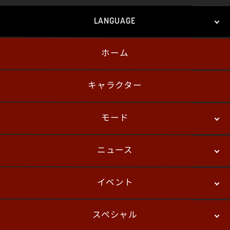
LANGUAGE
ホーム
日本語
English
한국어
キャラクター
モード
ニュース
ストーリーモード
バトル
デジタルフィギュア
イベント
ニュース
パッチノート
コラム
スペシャル
eスポーツ
プレイヤーズ
イベント