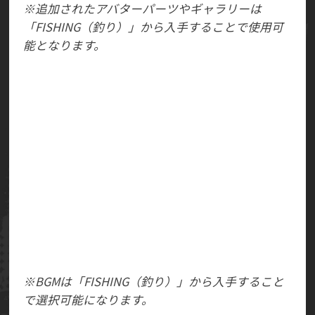
※追加されたアバターパーツやギャラリーは
「FISHING（釣り）」から入手することで使用可
能となります。
ギャラリーモード・デジタルフィギュアに下記
BGMを追加しました。
GGXX：Under Construction (Day) (XX ロボカイ
のテーマ)
GGXX：Under Construction (Night) (XX ロボカイ
のテーマ)
GGXX：Holy Orders? (XX カイ対ロボカイのテー
マ)
Lady Fascination (ISUKA Chinaステージ曲)
Kill Dog As A Sacrifice To Dog (ISUKA Antarctica
ステージ曲)
※BGMは「FISHING（釣り）」から入手すること
で選択可能になります。