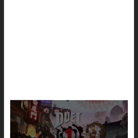
White House Reborn
Tír na nÓg
Amber Fest with Kind Neighbors
New Dawn, A Future Unfolding
以下の新しい掛け合い台詞を追加しました。
「登場演出」台詞
（VS アクセル）ベッドマン？
（VS ベッドマン？）アクセル / ヴェノム
（VS ヴェノム）ベッドマン？
バトル開始時のラウンドコール中に、再生BGMの
曲名が表示されるようにしました。