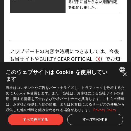
る相手に当たらない距離判定
を追加しました。
アップデートの内容や時期につきましては、今後
も当サイトやGUILTY GEAR OFFICIAL（
X
）でお知
らせいたします。
このウェブサイトは Cookie を使用してい
×
今後とも『GUILTY GEAR -STRIVE-』をよろしくお
ます
願いいたします。
JAPANESE
当社はコンテンツや広告をパーソナライズし、トラフィックを分析するた
めに Cookie を使用します。また、当社は、お客様による当社サイトの使
ENGLISH
用に関する情報を広告および分析パートナーと共有します。これらの情報
は、お客様が提供した他の情報、またはお客様によるサービスの使用から
戻る
収集した他の情報と組み合わされる場合があります。
Privacy Policy
すべて許可する
すべて拒否する