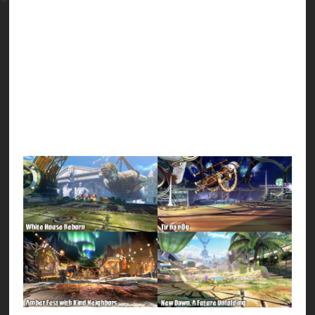
GG WORLDに、以下キャラクターの記述を更新・
追加しました。
ロボカイ（更新）
貸しボディ屋（追加）
ミカン畑（追加）
以下のバトルステージの処理負荷軽減を行いまし
た。