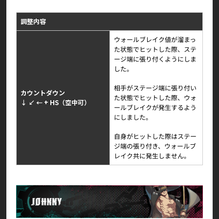
調整内容
ウォールブレイク値が溜まっ
た状態でヒットした際、ステ
ージ端に張り付くようにしま
した。
相手がステージ端に張り付い
カウントダウン
た状態でヒットした際、ウォ
↓ ↙ ← + HS（空中可）
ールブレイクが発生するよう
にしました。
自身がヒットした際はステー
ジ端の張り付き、ウォールブ
レイク共に発生しません。