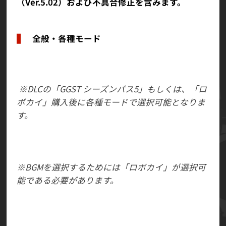
（Ver.5.02）および不具合修正を含みます。
全般・各種モード
プレイアブルキャラクター「ロボカイ」を追加し
ました。
※DLCの「GGST シーズンパス5」もしくは、「ロ
ボカイ」購入後に各種モードで選択可能となりま
す。
「ロボカイ」テーマBGM「Breath」を追加しまし
た。
※BGMを選択するためには「ロボカイ」が選択可
能である必要があります。
「ロボカイ」に関するアバターパーツやギャラリ
ーを追加しました。