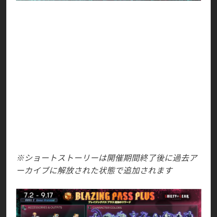
カイ専用アクセサリー 『封雷剣（聖騎士団）』
バッジ（ロボカイ）
バッジ（ディズィー）
バッジ（GG XX #RELOAD）
バトルUIスキン（GG XX #RELOAD風）
手配書スキン（コンパスローズ）
デジタルフィギュアエフェクトセット（漫符）
デジタルフィギュアエフェクトセット（ボール）
デジタルフィギュアエフェクトセット（食べ物）
ショートストーリー Chapter 1～4 先行解放権
各種 W＄
※ショートストーリーは開催期間終了後に過去ア
ーカイブに解放された状態で追加されます
ブレイジングパス プラスの追加のリワード：