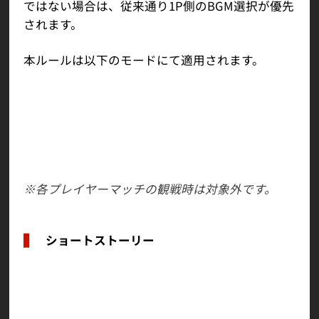
ではない場合は、従来通り1P側のBGM選択が優先
されます。
本ルールは以下のモードにて適用されます。
ランクマッチ
ロビーマッチ（タワー／オープンパーク）
プレイヤーマッチ
TO3オンラインマッチ
TO3プレイヤーマッチ
※各プレイヤーマッチの観戦時は対象外です。
ショートストーリー
前回のブレイジングパスで先行解放した「SHORT
STORY1：Ordinary Days of the Unordinary」を
エピソードアーカイブに追加しました。