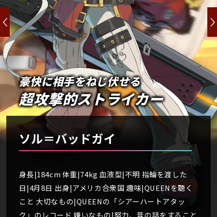
豪快に相手をねじ伏せる
超攻撃的ストライカー
ソル＝バッドガイ
身長|184cm 体重|74kg 血液型|不明 指輪を渡した
日|4月8日 出身|アメリカ合衆国 趣味|QUEENを聴く
こと 大切なもの|QUEENの「シアーハートアタッ
ク」のレコード 嫌いなもの|努力、昔の話をすること