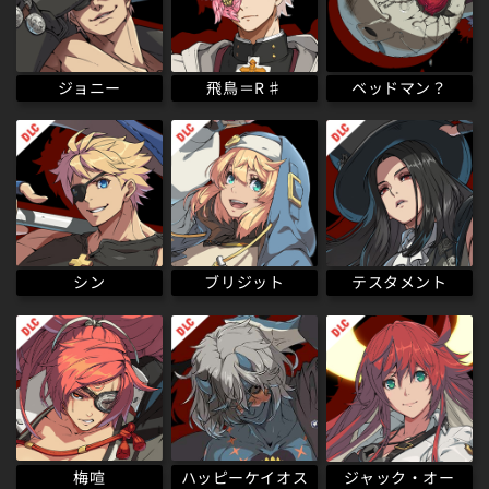
ベッドマン？
飛鳥＝R♯
ジョニー
テスタメント
ブリジット
シン
ハッピーケイオス
梅喧
ジャック・オー