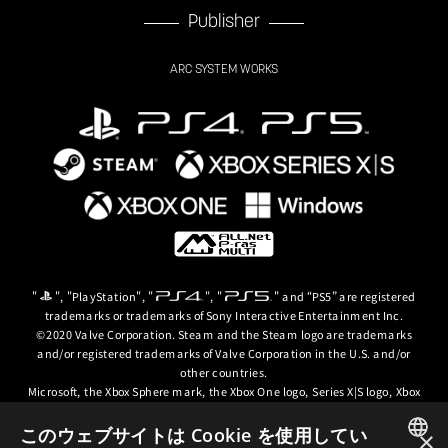
Publisher
ARC SYSTEM WORKS
"
", "PlayStation", "
", "
" and “PS5” are registered
trademarks or trademarks of Sony Interactive Entertainment Inc.
©2020 Valve Corporation. Steam and the Steam logo are trademarks
and/or registered trademarks of Valve Corporation in the U.S. and/or
other countries.
Microsoft, the Xbox Sphere mark, the Xbox One logo, Series X|S logo, Xbox
One, Xbox Series X, Xbox Series S, Xbox Series X|S and Xbox Game Pass are
trademarks of the Microsoft group of companies.
このウェブサイトは Cookie を使用してい
×