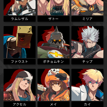
ラムレザル
ザトー
ミリア
ポチョムキン
ファウスト
チップ
アクセル
メイ
カイ