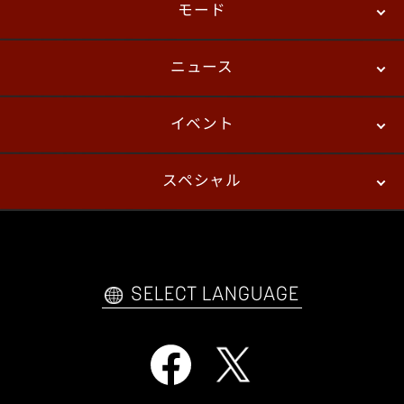
モード
ニュース
ストーリーモード
バトル
デジタルフィギュア
イベント
ニュース
パッチノート
コラム
スペシャル
eスポーツ
プレイヤーズ
イベント
ファンキット
WEBコミックス
トレーラー
自己紹介カードメーカー
アーケード
購入前FAQ
SELECT LANGUAGE