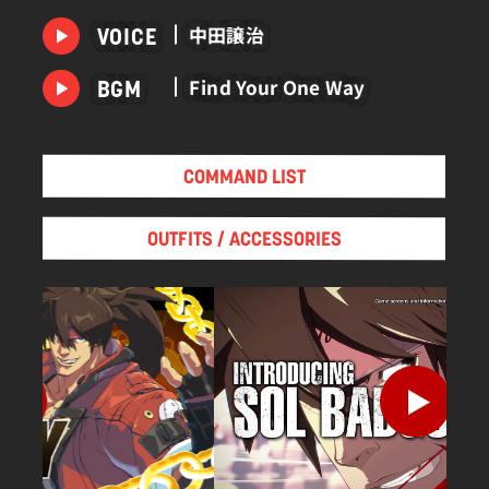
当時世界の先端研究であった法力学の研究に没頭し
中田譲治
VOICE
ていく。人類の生体強化を目的としたギア計画に着
手したフレデリックたちは順調に研究を進めるが、
Find Your One Way
BGM
ギア計画が本格化した2016年、「あの男」の裏切り
によって初のギア（プロトタイプ）に改造されてし
まう。
COMMAND LIST
人ならざるモノとなった彼は、ギア細胞抑制装置を
自ら開発し装着。人間の姿を留める事に成功する
と、賞金稼ぎとして人間社会に溶け込みソル＝バッ
OUTFITS / ACCESSORIES
ドガイを名乗り活動を再開する。
ソルの喉元に埋め込まれた「種」は絶対確定世界を
未然に防ぐため、第一の男が封じ込めたものであ
り、「背徳の炎」と名付けられた。