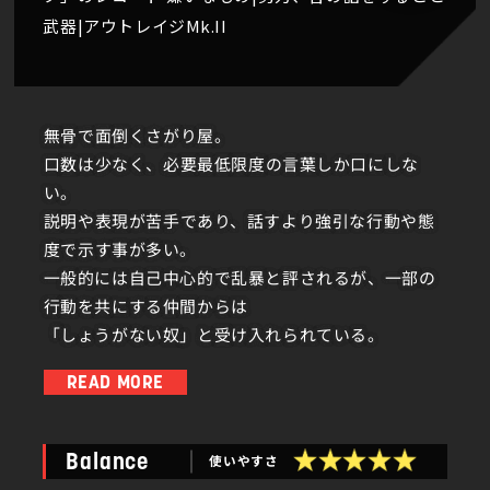
武器|アウトレイジMk.II
無骨で面倒くさがり屋。
口数は少なく、必要最低限度の言葉しか口にしな
い。
説明や表現が苦手であり、話すより強引な行動や態
度で示す事が多い。
一般的には自己中心的で乱暴と評されるが、一部の
行動を共にする仲間からは
「しょうがない奴」と受け入れられている。
READ MORE
20世紀末にアメリカ合衆国で生誕。かつてはフレデ
リックという名前だった。
使いやすさ
Balance
大学時代に出会った「あの男」と「アリア」と共に