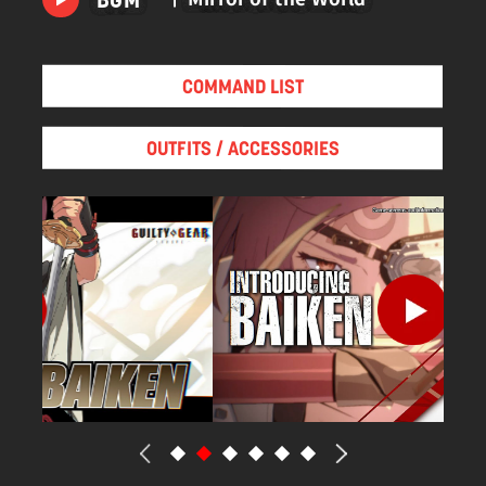
BGM
めることで暴走を鎮めた。
現在は彼女の傍で穏やかな日々を過ごしている。
COMMAND LIST
OUTFITS / ACCESSORIES