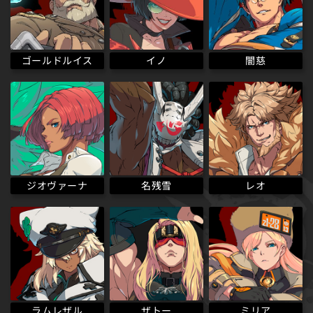
ゴールドルイス
イノ
闇慈
ジオヴァーナ
名残雪
レオ
ラムレザル
ザトー
ミリア