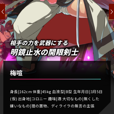
相手の力を武器にする
明鏡止水の開眼剣士
梅喧
身長|162cm 体重|45kg 血液型|B型 生年月日|3月5日
(仮) 出身地|コロニー 趣味|酒 大切なもの|無くした
嫌いなもの|狸の置物、ディライラの無言の主張