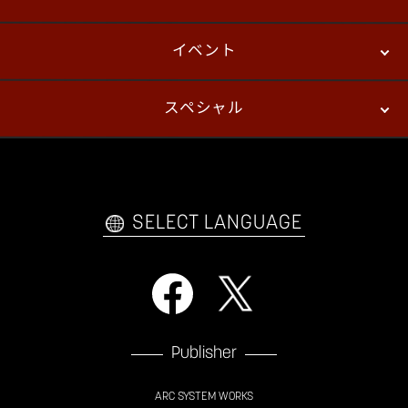
イベント
ニュース
パッチノート
コラム
スペシャル
eスポーツ
プレイヤーズ
イベント
ファンキット
WEBコミックス
トレーラー
自己紹介カードメーカー
アーケード
購入前FAQ
SELECT LANGUAGE
Publisher
ARC SYSTEM WORKS