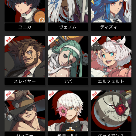
ディズィー
ヴェノム
ユニカ
エルフェルト
スレイヤー
アバ
ベッドマン？
飛鳥＝R♯
ジョニー