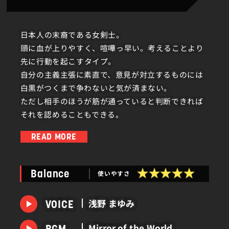
日本人の末裔である女剣士。
頭に血が上りやすく、喧嘩っ早い。考えることより
先に行動を起こすタイプ。
自分の主義主張に素直で、意見が対立するものには
白黒がつくまで争わないと気が済まない。
ただし相手のほうが筋が通っていると判断できれば
それを認めることもできる。
READ MORE
聖戦時に大怪我を負い、家族や友人を失ったことで
「あの男」に復讐を誓っていたが、
使いやすさ
Balance
ディライラとの出会いが自身を見つめ直すきっかけ
となる。
浅野 まゆみ
VOICE
そしてディライラが暴走した際には、共に復讐を諦
Mirror of the World