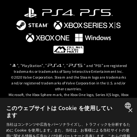
"
", "PlayStation", "
", "
" and “PS5” are registered
trademarks or trademarks of Sony Interactive Entertainment Inc.
©2020 Valve Corporation. Steam and the Steam logo are trademarks
and/or registered trademarks of Valve Corporation in the U.S. and/or
other countries.
Microsoft, the Xbox Sphere mark, the Xbox One logo, Series X|S logo, Xbox
One, Xbox Series X, Xbox Series S, Xbox Series X|S and Xbox Game Pass are
trademarks of the Microsoft group of companies.
このウェブサイトは Cookie を使用してい
×
ます
© ARC SYSTEM WORKS / © 2024 CD PROJEKT S.A. All rights reserved. CD
JAPANESE
PROJEKT, the CD PROJEKT logo, Cyberpunk, Cyberpunk 2077, the
当社はコンテンツや広告をパーソナライズし、トラフィックを分析するた
Cyberpunk 2077 logo and Cyberpunk: Edgerunners are trademarks and/or
めに Cookie を使用します。また、当社は、お客様による当社サイトの使
ENGLISH
registered trademarks of CD PROJEKT S.A. in the US and/or other
用に関する情報を広告および分析パートナーと共有します。これらの情報