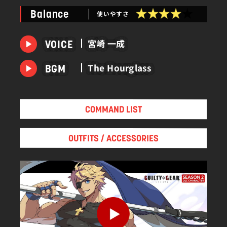
はまだまだ幼い。
使いやすさ
Balance
物事に対しては楽観的かつ深く考えない性格で、悪
く言えば単純、良く言えば天真爛漫と言える。
宮崎 一成
VOICE
しかし時には、その純朴さが事態を打開する鍵にな
ることも。
The Hourglass
BGM
COMMAND LIST
OUTFITS / ACCESSORIES