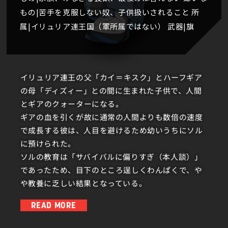
もの|苦手を克服しない奴、子供扱いされること 所
属|イリュリア連王国（軍所属ではない） 武器|旗
イリュリア連王の父「カイ＝キスク」とハーフギア
の母「ディズィー」との間に生まれた子供で、人間
とギアのクォーターになる。
ギアの血を引くが故に通常の人間よりも数倍の速度
で成長する彼は、人目を避けるため幼いうちにソル
に預けられた。
ソルの教育は「サバイバルに偏りすぎ（本人談）」
であったため、目下のところ逞しくわんぱくで、や
や教養に乏しい結果となっている。
READ MORE
見た目に反して実年齢は10歳未満であり、精神的に