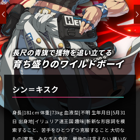
長尺の青旗で獲物を追い立てる
育ち盛りのワイルドボーイ
シン＝キスク
身長|181cm 体重|73kg 血液型|不明 生年月日|5月31
日 出身地|イリュリア連王国 趣味|斬新な形容詞を模
索すること、苦手をひとつずつ克服すること 大切な
もの|家族、みなぎる食欲、最後のは言えない 嫌いな