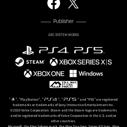
Publisher
ARC SYSTEM WORKS
"
", "PlayStation", "
", "
" and “PS5” are registered
trademarks or trademarks of Sony Interactive Entertainment Inc.
©2020 Valve Corporation. Steam and the Steam logo are trademarks
and/or registered trademarks of Valve Corporation in the U.S. and/or
other countries.
Microsoft, the Xbox Sphere mark, the Xbox One logo, Series X|S logo, Xbox