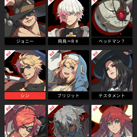
ベッドマン？
飛鳥＝R♯
ジョニー
テスタメント
ブリジット
シン