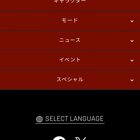
キャラクター
モード
ニュース
ストーリーモード
バトル
デジタルフィギュア
イベント
ニュース
パッチノート
コラム
スペシャル
eスポーツ
プレイヤーズ
イベント
ファンキット
WEBコミックス
トレーラー
自己紹介カードメーカー
アーケード
購入前FAQ
SELECT LANGUAGE