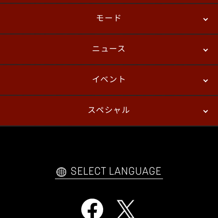
モード
ニュース
ストーリーモード
バトル
デジタルフィギュア
イベント
ニュース
パッチノート
コラム
スペシャル
eスポーツ
プレイヤーズ
イベント
ファンキット
WEBコミックス
トレーラー
自己紹介カードメーカー
アーケード
購入前FAQ
SELECT LANGUAGE