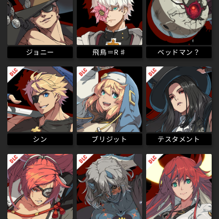
ベッドマン？
飛鳥＝R♯
ジョニー
テスタメント
ブリジット
シン