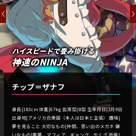
ハイスピードで畳み掛ける
神速のNINJA
チップ＝ザナフ
身長|183cm 体重|67kg 血液型|B型 生年月日|2月9日
出身地|アメリカ合衆国（本人は日本と主張） 趣味|
夢を見ること 大切なもの|仲間、思い出のメガネ 嫌
いなもの|悪夢、マフィア、ギャング、やくざ 所属|