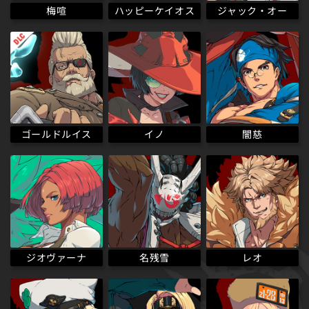
ハッピーケイオス
梅喧
ジャック・オー
ゴールドルイス
イノ
闇慈
ジオヴァーナ
名残雪
レオ