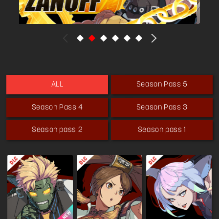
を持つようになる。しかしある日、毅はアサシン組
織に暗殺されてしまう。そのことからチップは、こ
の世の歪みを作る環境や、人の弱みにつけこむ者
達、あるいは法や権力を盾にして、必要以上に民を
苦しめる正義を激しく嫌悪した。
そうしてチップは、これらを正す絶対的な権力を手
にすること、すなわち大統領になるという大志を抱
Season Pass 5
ALL
くこととなった。
エリカとは彼女が大統領の時に協力関係にあったた
Season Pass 4
Season Pass 3
め顔なじみである。
Season pass 2
Season pass 1