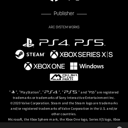
Publisher
ARC SYSTEM WORKS
"
", "PlayStation", "
", "
" and “PS5” are registered
trademarks or trademarks of Sony Interactive Entertainment Inc.
©2020 Valve Corporation. Steam and the Steam logo are trademarks
and/or registered trademarks of Valve Corporation in the U.S. and/or
other countries.
Microsoft, the Xbox Sphere mark, the Xbox One logo, Series X|S logo, Xbox
One, Xbox Series X, Xbox Series S, Xbox Series X|S and Xbox Game Pass are