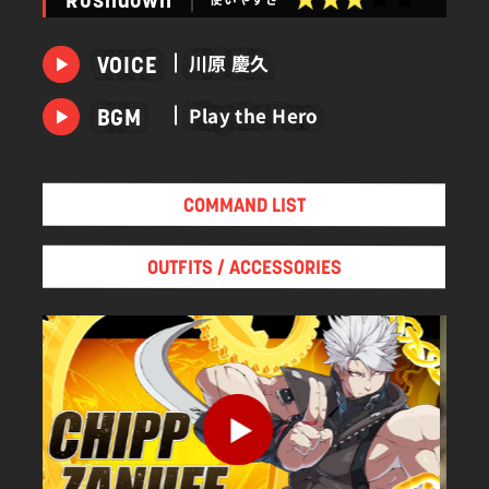
Rushdown
短絡的な性格で難しいことを考えることが苦手であ
川原 慶久
VOICE
るが、戦闘では冷静な判断力が持てる一流の戦士。
今は亡き師匠『毅』（つよし）の教えにより、世界
Play the Hero
BGM
でも希少な『気』の使い手でもある。また、忍者で
ある師の影響を受け、大の日本かぶれとなった。し
かしその割には文化に対する知識が浅く、要所要所
COMMAND LIST
で勘違いジャパネスク言動が炸裂する。
幼少期を貧民街で過ごし、ギャングの一員として麻
OUTFITS / ACCESSORIES
薬を売りさばいた過去を持つ。
しかし忍者であり、後のチップの師匠となる『毅』
と出会ったことで、彼の人生は一変した。人として
の道徳、その精神の土台となる武術を伝授され、こ
れまでの行いを見つめ直したのであった。チップは
毅を敬愛し、全幅の信頼を寄せていた。そして自ら
の育った環境は何が原因で荒んでしまうのかに興味