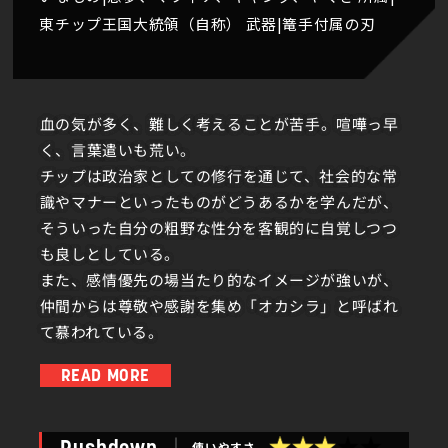
東チップ王国大統領（自称） 武器|篭手付属の刃
血の気が多く、難しく考えることが苦手。喧嘩っ早
く、言葉遣いも荒い。
チップは政治家としての修行を通じて、社会的な常
識やマナーといったものがどうあるかを学んだが、
そういった自分の粗野な性分を客観的に自覚しつつ
も良しとしている。
また、感情優先の場当たり的なイメージが強いが、
仲間からは尊敬や感謝を集め「オカシラ」と呼ばれ
て慕われている。
READ MORE
大統領という大きな存在になって、世の不条理を是
正したいと考えている忍者。
使いやすさ