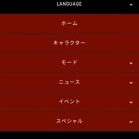
LANGUAGE
ホーム
日本語
English
한국어
キャラクター
モード
ニュース
ストーリーモード
バトル
デジタルフィギュア
イベント
ニュース
パッチノート
コラム
スペシャル
eスポーツ
プレイヤーズ
イベント