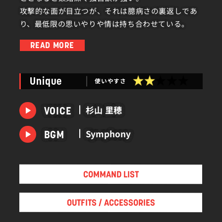
攻撃的な面が目立つが、それは臆病さの裏返しであ
り、最低限の思いやりや情は持ち合わせている。
READ MORE
伴侶であるパラケルスに人間の体を与えることを目
的として旅していたが、
使いやすさ
Unique
最近のパラケルスの見た目の変化に戸惑い、その原
因を調べている最中である。
杉山 里穂
VOICE
Symphony
BGM
COMMAND LIST
OUTFITS / ACCESSORIES