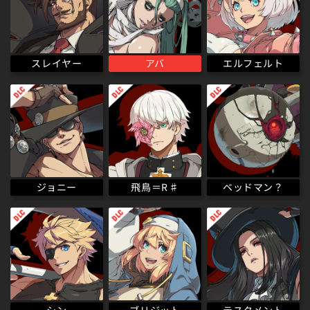
エルフェルト
スレイヤー
アバ
ベッドマン？
飛鳥＝R♯
ジョニー