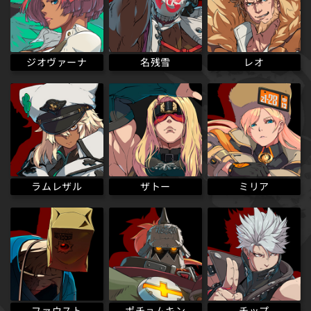
ジオヴァーナ
名残雪
レオ
ラムレザル
ザトー
ミリア
ポチョムキン
ファウスト
チップ