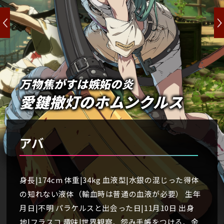
万物焦がすは嫉妬の炎
愛鍵撤灯のホムンクルス
アバ
身長|174cm 体重|34kg 血液型|水銀の混じった得体
の知れない液体（輸血時は普通の血液が必要） 生年
月日|不明 パラケルスと出会った日|11月10日 出身
地|フラスコ 趣味|世界観察、怨み手帳をつける、余