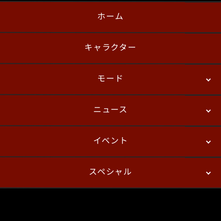
ホーム
日本語
English
한국어
キャラクター
モード
ニュース
ストーリーモード
バトル
デジタルフィギュア
イベント
ニュース
パッチノート
コラム
スペシャル
eスポーツ
プレイヤーズ
イベント
ファンキット
WEBコミックス
トレーラー