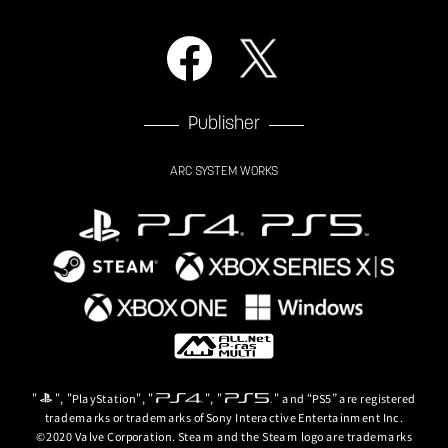
Publisher
ARC SYSTEM WORKS
"
", "PlayStation", "
", "
" and “PS5” are registered
trademarks or trademarks of Sony Interactive Entertainment Inc.
©2020 Valve Corporation. Steam and the Steam logo are trademarks