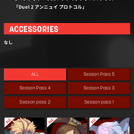
「Duel 2 アンニュイ プロトコル」
ACCESSORIES
なし
Season Pass 5
ALL
Season Pass 4
Season Pass 3
Season pass 2
Season pass 1