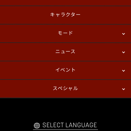
キャラクター
モード
ニュース
ストーリーモード
バトル
デジタルフィギュア
イベント
ニュース
パッチノート
コラム
スペシャル
eスポーツ
プレイヤーズ
イベント
ファンキット
WEBコミックス
トレーラー
自己紹介カードメーカー
アーケード
購入前FAQ
SELECT LANGUAGE