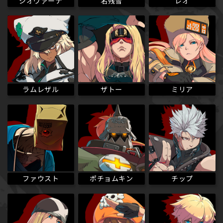
ジオヴァーナ
名残雪
レオ
ラムレザル
ザトー
ミリア
ポチョムキン
ファウスト
チップ