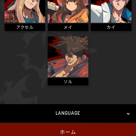
アクセル
メイ
カイ
ソル
LANGUAGE
ホーム
日本語
English
한국어