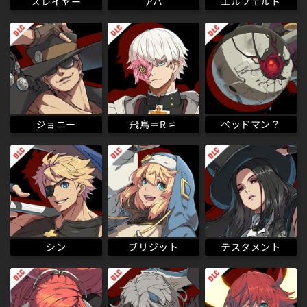
エルフェルト
スレイヤー
アバ
ベッドマン？
飛鳥＝R♯
ジョニー
テスタメント
ブリジット
シン