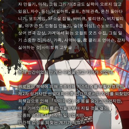
자 만들기, 마작, 그림 그리기(조금도 실력이 오르지 않고
있음), 자수, 등산, 네일아트, 골프, 천체관측, 온천 돌아다
니기, 보드게임, SF소설 집필, 바비큐, 벨리댄스, 비치발리
볼, 야구 관전, 인형집 만들기, 술(못 마심), 스노보드, B급
상어 연극 감상, 가게에서 파는 오컬트 굿즈 수집, 그림 일
기 소중한 것|자신, 가족, 사역마들, 故 클리프 언더슨, 감자
싫어하는 것|사이토류 고무술
본래 인간이었지만 개조 수술을 받고 기어가 되었다.
원로원의 책략에 의해 조종당해 저스티스를 부활시켰지만,
제2차 성기사단 선발대회 이후 인간으로서의 자아를 되찾았
죄책감으로 인해 「악마의 숲」에 몸을 숨기고 있었지만,
하프 기어인 디지를 인간들로부터 지킬 것을 결의.
모종의 속죄로서 시작한 일이었지만,
인간적 감성을 되찾는 계기가 되었다.