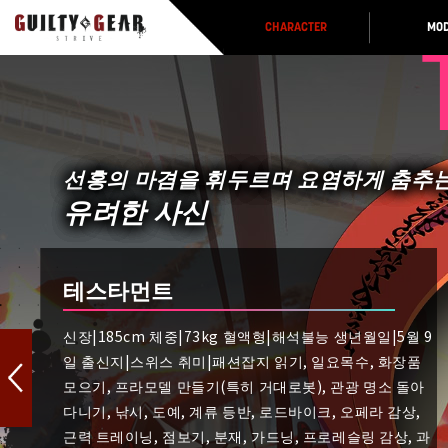
CHARACTER
MOD
선홍의 마겸을 휘두르며 요염하게 춤추
유려한 사신
테스타먼트
신장|185cm 체중|73kg 혈액형|해석불능 생년월일|5월 9
일 출신지|스위스 취미|패션잡지 읽기, 일요목수, 화장품
모으기, 프라모델 만들기(특히 거대로봇), 관광 명소 돌아
다니기, 낚시, 도예, 계류 등반, 로드바이크, 오페라 감상,
근력 트레이닝, 점보기, 분재, 가드닝, 프로레슬링 감상, 과