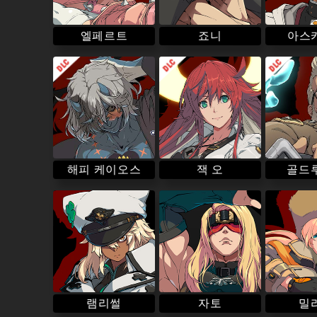
아스카
엘페르트
죠니
해피 케이오스
골드
잭 오
램리썰
밀
자토