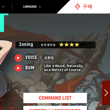
구매
LANGUAGE
T
Zoning
조작 편의성
조현정
VOICE
Like a Weed, Naturally,
BGM
as a Matter of Course
COMMAND LIST