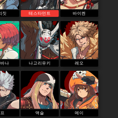
바이켄
테스타먼트
리짓
나고리유키
오바나
레오
치프
액슬
메이