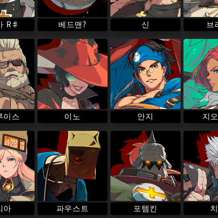
 R♯
베드맨?
브
신
루이스
이노
안지
지
파우스트
리아
포템킨