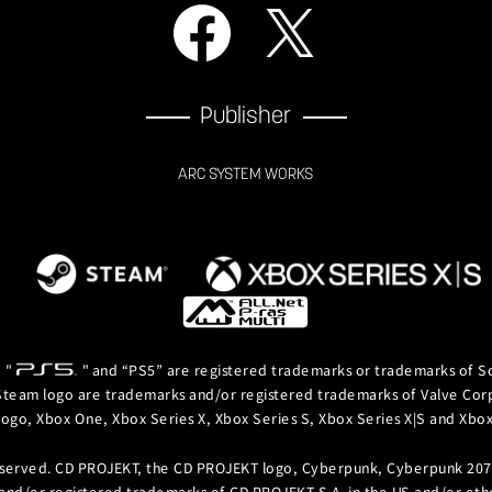
Publisher
ARC SYSTEM WORKS
, "
" and “PS5” are registered trademarks or trademarks of So
team logo are trademarks and/or registered trademarks of Valve Corpor
logo, Xbox One, Xbox Series X, Xbox Series S, Xbox Series X|S and Xb
eserved. CD PROJEKT, the CD PROJEKT logo, Cyberpunk, Cyberpunk 207
and/or registered trademarks of CD PROJEKT S.A. in the US and/or othe