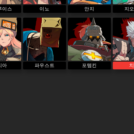
루이스
이노
안지
지
파우스트
리아
포템킨