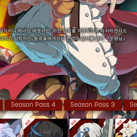
 상식이나 매너는 배웠지만, 거친 성격을 객관적으로 자각하면서도
이미지가 강하지만, 동료들에게서는 존경과 감사를 담아 「두령님」
 닌자.
정한 판단력을 발휘하는 일류 전사. 지금은 죽은 스승 『츠요시』
인 스승의 영향을 받아 일본인 행세를 하게 되었다. 그러나 그런 것
스크 언동이 작렬한다.
Season Pass 4
Season Pass 3
Se
과거가 있다.
생은 일변했다. 인간으로서의 도덕, 그 정신의 토대가 되는 무술
 츠요시를 경애하여, 전폭적으로 신뢰했다. 그리고 자신이 자란 환