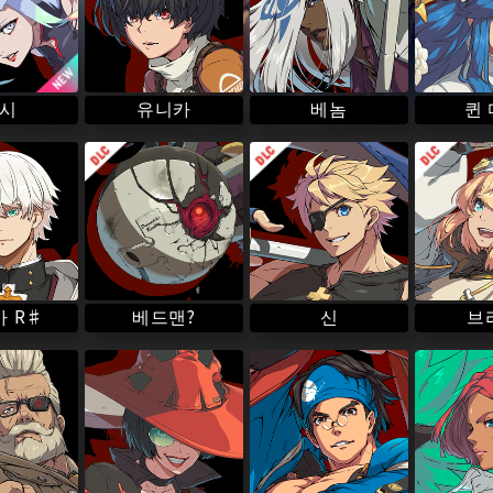
러나 어느 날, 츠요시는 어새신 조직에게 암살당하고 만다. 그 일로
 약점을 이용하는 자들, 혹은 법과 권력을 방패로 필요 이상 백성
것, 즉 대통령이 된다는 큰 뜻을 품게 되었다.
퀸
유니카
시
베놈
이가 되었다.
 R♯
베드맨?
브
신