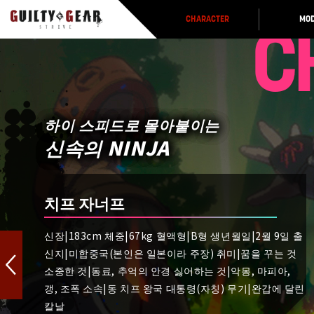
CHARACTER
MOD
C
하이 스피드로 몰아붙이는
신속의 NINJA
치프 자너프
신장|183cm 체중|67kg 혈액형|B형 생년월일|2월 9일 출
신지|미합중국(본인은 일본이라 주장) 취미|꿈을 꾸는 것
소중한 것|동료, 추억의 안경 싫어하는 것|악몽, 마피아,
갱, 조폭 소속|동 치프 왕국 대통령(자칭) 무기|완갑에 달린
칼날