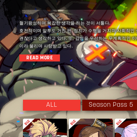
혈기왕성하며 복잡한 생각을 하는 것이 서툴다.
호전적이며 말투도 거친 편. 정치가 수행을 거치며 사회적인
괜찮다고 생각하고 있다. 또, 감정을 우선하는 무계획적인 
이라 불리며 사랑받고 있다.
READ MORE
대통령이라는 큰 존재가 되어, 세상의 부조리를 시정하고 싶은
단락적인 성격으로 어려운 생각이 질색이지만, 전투에서는 냉
에게 배워, 보기 드문 『기』의 사용자이기도 하다. 또, 닌자
치고는 문화에 대한 지식이 얕아, 요소요소에서 착각 재패네
Season Pass 5
ALL
유소년기를 빈민가에서 보내, 갱의 일원으로서 마약을 팔던 
그러나 닌자이자 훗날 스승이 되는 『츠요시』와 만나 그의 인
을 전수받아, 그때까지의 행위를 재고해보게 되었다. 치프는