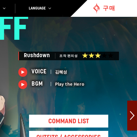
구매
LANGUAGE
FF
Rushdown
조작 편의성
김혜성
VOICE
Play the Hero
BGM
COMMAND LIST