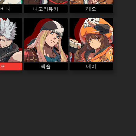
나고리유키
오바나
레오
치프
액슬
메이