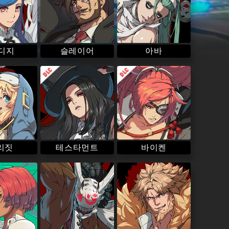
슬레이어
 디지
아바
바이켄
테스타먼트
리짓