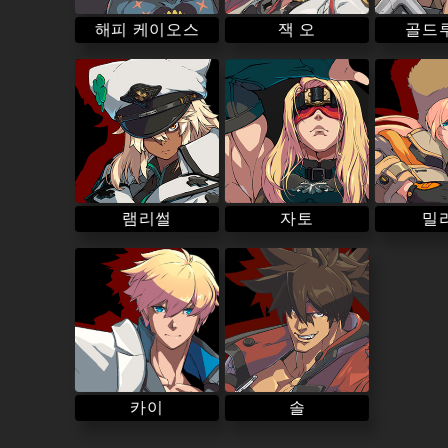
해피 케이오스
골드
잭 오
램리썰
밀
자토
카이
솔