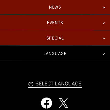
NEWS
STORY
BATTLE
DEGITAL FIGURE
EVENTS
NEWS
패치노트
칼럼
SPECIAL
ESPORTS
LANGUAGE
FAN KIT
WEB COMICS
TRAILERS
FAQ
日本語
English
한국어
SELECT LANGUAGE