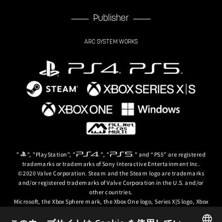
Publisher
ARC SYSTEM WORKS
"
", "PlayStation", "
", "
" and “PS5” are registered
trademarks or trademarks of Sony Interactive Entertainment Inc.
©2020 Valve Corporation. Steam and the Steam logo are trademarks
and/or registered trademarks of Valve Corporation in the U.S. and/or
other countries.
Microsoft, the Xbox Sphere mark, the Xbox One logo, Series X|S logo, Xbox
One, Xbox Series X, Xbox Series S, Xbox Series X|S and Xbox Game Pass are
trademarks of the Microsoft group of companies.