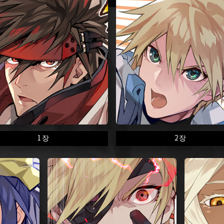
1장
2장