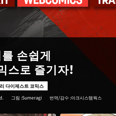
IT
WEBCOMICS
TRA
리를 손쉽게
코믹스로 즐기자!
스토리 다이제스트 코믹스
d.
아크시스템웍스
Sumeragi
번역/감수 :
그림 :