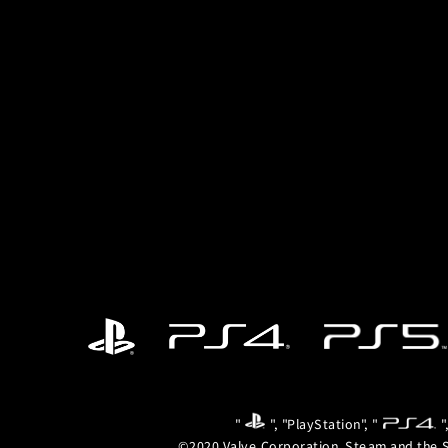
"
", "PlayStation", "
"
©2020 Valve Corporation. Steam and the S