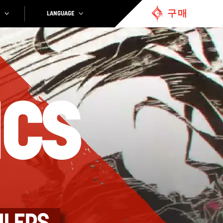
구매
LANGUAGE
ICS