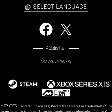
SELECT LANGUAGE
Publisher
ARC SYSTEM WORKS
, "
" and “PS5” are registered trademarks or trademarks of So
team logo are trademarks and/or registered trademarks of Valve Corpor