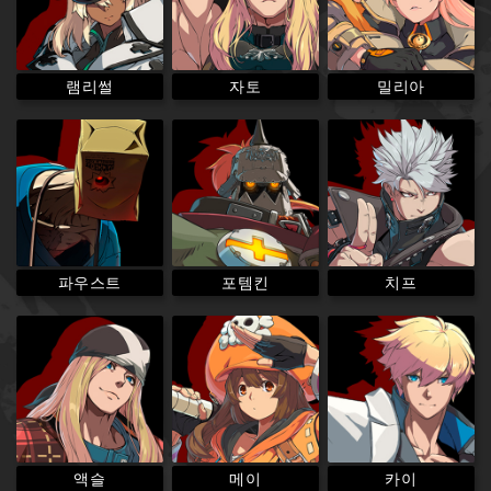
램리썰
밀리아
자토
파우스트
포템킨
치프
액슬
메이
카이