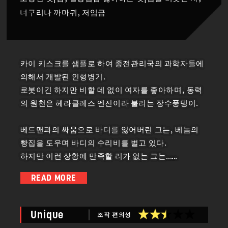
너구리나 까마귀, 저임금
카이 키스크를 샘플로 하여 종전관리국의 과학자들에
의해서 개발된 인형병기.
로봇이긴 하지만 비할 데 없이 여자를 좋아하며, 동력
의 원천은 헤라클레스 엔진이라 불리는 장수풍뎅이.
베드맨과의 싸움으로 바디를 잃어버린 그는, 베놈의
빵집을 도우며 바디의 수리비를 벌고 있다.
하지만 이런 상황에 만족할 리가 없는 그는......
조금씩 저금해온 급료로, 드디어 (렌탈이라는 형태로)
READ MORE
바디를 되찾기에 이른다.
잘 빠진 양복도 차려입은 그 모습에, 더 이상 카이의 모
습은 거의 찾아볼 수 없다.
조작 편의성
Unique