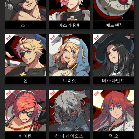
아스카 R♯
베드맨?
죠니
테스타먼트
브리짓
신
해피 케이오스
바이켄
잭 오