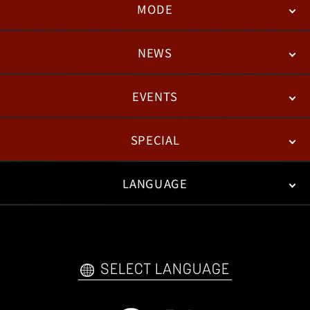
MODE
NEWS
STORY
BATTLE
DEGITAL FIGURE
EVENTS
NEWS
패치노트
칼럼
SPECIAL
ESPORTS
LANGUAGE
FAN KIT
WEB COMICS
TRAILERS
FAQ
日本語
English
한국어
SELECT LANGUAGE