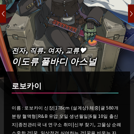
전자, 직류. 여자, 교류♥
이도류 풀바디 아스널
로보카이
이름 : 로보카이 신장|178cm (설계상) 체중|귤 580개
분량 혈액형|R&B 유압 오일 생년월일|6월 10일 출신
지|종전관리국 내 연구소 취미|신부 찾기, 고물상 순례
소중한 것|꿈, 일상점검 싫어하는 것|꿈을 비웃는 자,