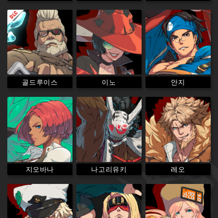
골드루이스
이노
안지
나고리유키
지오바나
레오