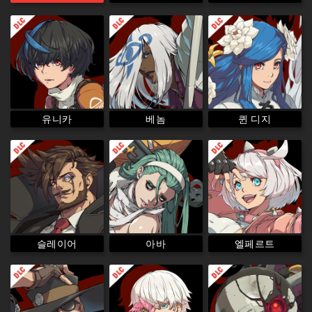
퀸 디지
유니카
베놈
슬레이어
엘페르트
아바