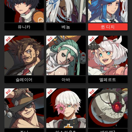
퀸 디지
유니카
베놈
슬레이어
엘페르트
아바
아스카 R♯
베드맨?
죠니