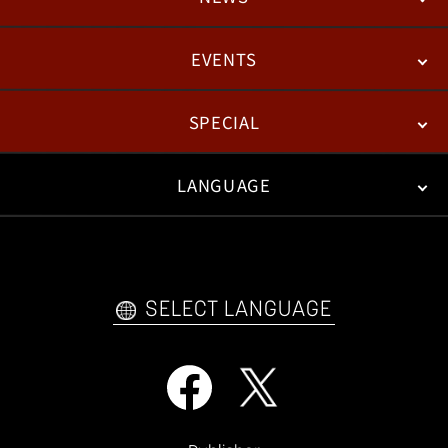
EVENTS
NEWS
패치노트
칼럼
SPECIAL
ESPORTS
LANGUAGE
FAN KIT
WEB COMICS
TRAILERS
FAQ
日本語
English
한국어
SELECT LANGUAGE