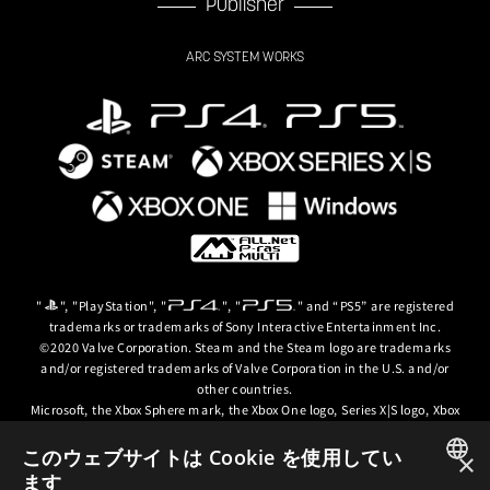
Publisher
ARC SYSTEM WORKS
"
", "PlayStation", "
", "
" and “PS5” are registered
trademarks or trademarks of Sony Interactive Entertainment Inc.
©2020 Valve Corporation. Steam and the Steam logo are trademarks
and/or registered trademarks of Valve Corporation in the U.S. and/or
other countries.
Microsoft, the Xbox Sphere mark, the Xbox One logo, Series X|S logo, Xbox
One, Xbox Series X, Xbox Series S, Xbox Series X|S and Xbox Game Pass are
trademarks of the Microsoft group of companies.
このウェブサイトは Cookie を使用してい
×
ます