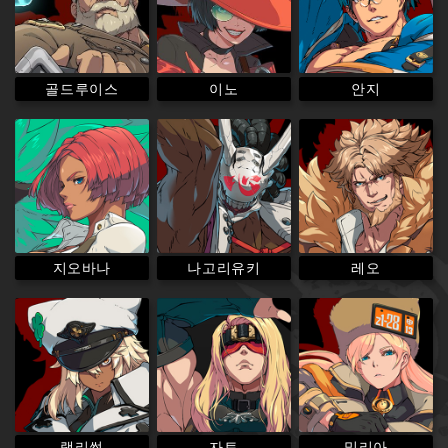
골드루이스
이노
안지
나고리유키
지오바나
레오
램리썰
밀리아
자토