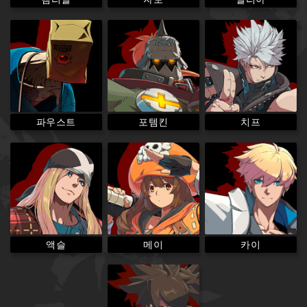
파우스트
포템킨
치프
액슬
메이
카이