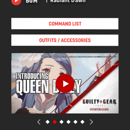
BGM
었던 카이 키스크와 사랑에 빠지고, 곧 외동아들
「신」을 얻는다.
그 뒤, 적의 습격에서 벗어나기 위해 봉인 안에서 잠들
COMMAND LIST
어 있었으나 「요람 사건」때 해방되었다.
이률리아 연왕에서 퇴임한 카이와 함께 새로운 나라
OUTFITS / ACCESSORIES
「비알라티아」의 통치자가 된 지금은, 생소한 공무들
에 당황하면서도 충실한 날들을 보내고 있다.