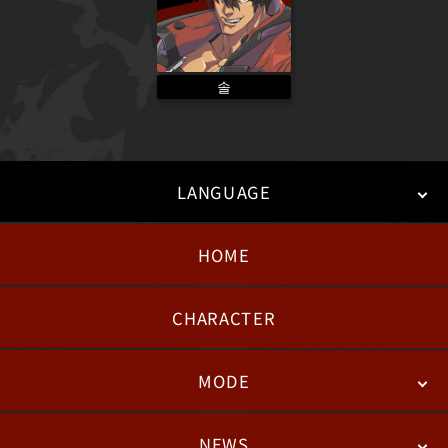
솔
LANGUAGE
HOME
日本語
English
한국어
CHARACTER
MODE
NEWS
STORY
BATTLE
DEGITAL FIGURE