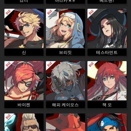
테스타먼트
브리짓
신
해피 케이오스
바이켄
잭 오