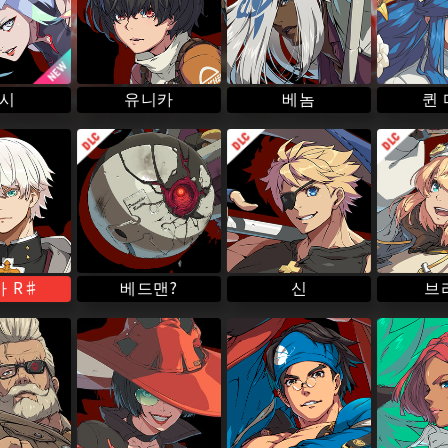
퀸
유니카
시
베놈
 R♯
베드맨?
브
신