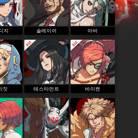
슬레이어
 디지
아바
바이켄
테스타먼트
리짓