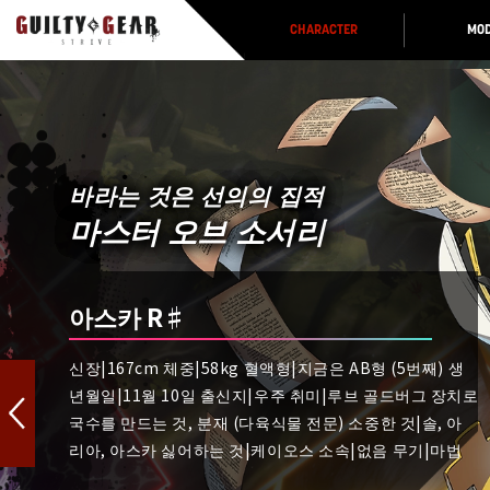
CHARACTER
MOD
바라는 것은 선의의 집적
마스터 오브 소서리
아스카 R♯
신장|167cm 체중|58kg 혈액형|지금은 AB형 (5번째) 생
년월일|11월 10일 출신지|우주 취미|루브 골드버그 장치로
국수를 만드는 것, 분재 (다육식물 전문) 소중한 것|솔, 아
리아, 아스카 싫어하는 것|케이오스 소속|없음 무기|마법