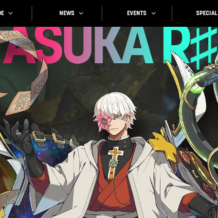
SPECIAL
EVENTS
NEWS
E
ASUKA R♯