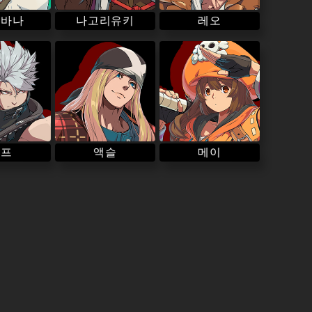
나고리유키
오바나
레오
치프
액슬
메이