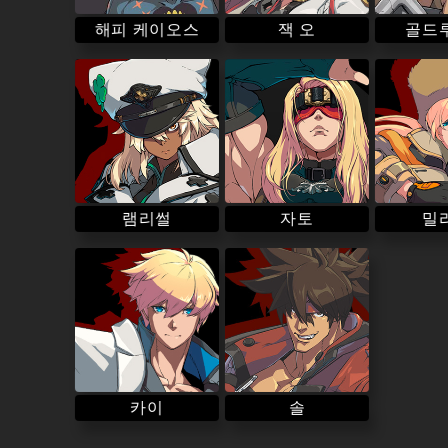
해피 케이오스
골드
잭 오
램리썰
밀
자토
카이
솔