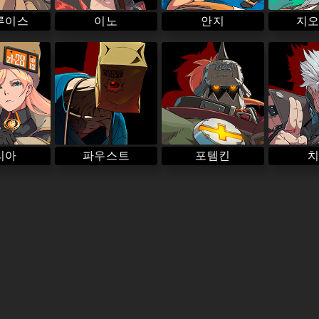
루이스
이노
안지
지
파우스트
리아
포템킨