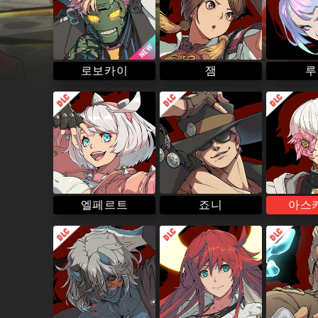
로보카이
루
잼
아스카
엘페르트
죠니