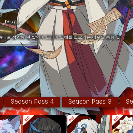
.
 「천재」.
름대로 생각해 낸 발언이 도리어 오해를 일으키는 경우도 종종 있
로도 숨이 금방 가빠진다.
게 맡기고 있다.
한 숫자」를 계속 발신해 나가고 있다.
Season Pass 4
Season Pass 3
Se