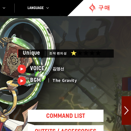
구매
LANGUAGE
Unique
조작 편의성
김영선
VOICE
The Gravity
BGM
COMMAND LIST