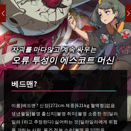
자괴를 마다않고 계속 싸우는
오류 투성이 에스코트 머신
베드맨?
이름|베드맨? 신장|272cm 체중|621kg 혈액형|없음
생년월일|불명 출신지|불명 취미|불명 소중한 것|딜라
일라 (라고 추정된다) 싫어하는 것|딜라일라에게 위협
을 가하는 사람, 물건 전부 소속|불명 무기|없음