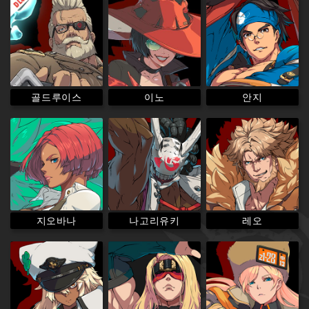
골드루이스
이노
안지
나고리유키
지오바나
레오