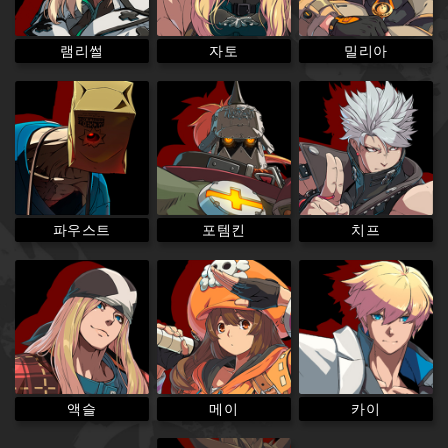
램리썰
밀리아
자토
파우스트
포템킨
치프
액슬
메이
카이