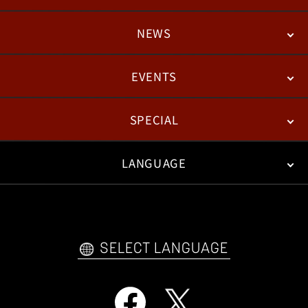
NEWS
STORY
BATTLE
DEGITAL FIGURE
EVENTS
NEWS
패치노트
칼럼
SPECIAL
ESPORTS
LANGUAGE
FAN KIT
WEB COMICS
TRAILERS
FAQ
日本語
English
한국어
SELECT LANGUAGE