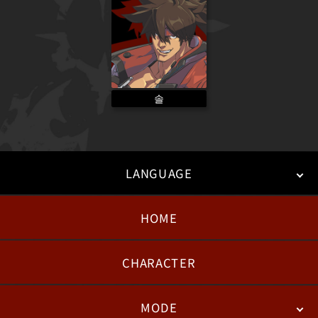
솔
LANGUAGE
HOME
日本語
English
한국어
CHARACTER
MODE