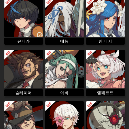
퀸 디지
유니카
베놈
슬레이어
엘페르트
아바