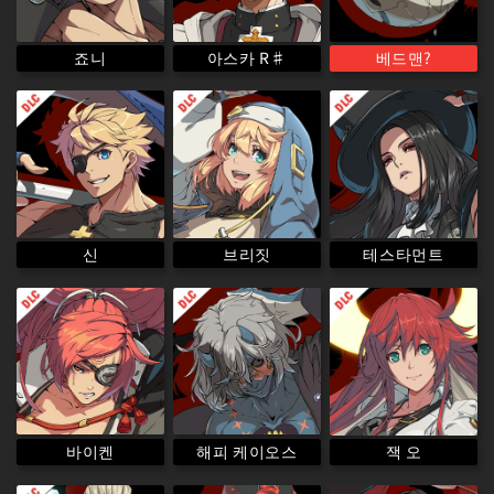
아스카 R♯
베드맨?
죠니
테스타먼트
브리짓
신
해피 케이오스
바이켄
잭 오