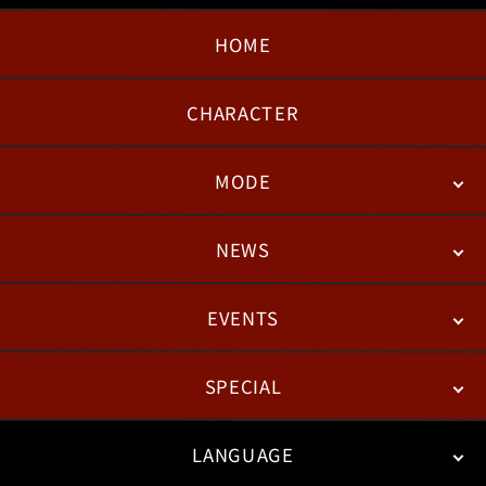
HOME
日本語
English
한국어
CHARACTER
MODE
NEWS
STORY
BATTLE
DEGITAL FIGURE
EVENTS
NEWS
패치노트
칼럼
SPECIAL
ESPORTS
LANGUAGE
FAN KIT
WEB COMICS
TRAILERS
FAQ