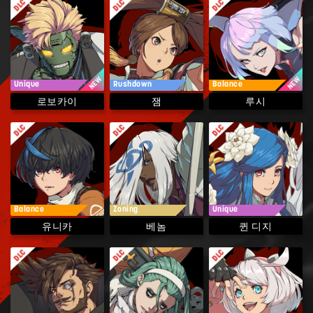
Unique
Rushdown
Balance
로보카이
루시
잼
Balance
Zoning
Unique
퀸 디지
유니카
베놈