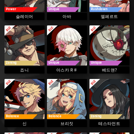
Power
Unique
Rushdown
슬레이어
엘페르트
아바
Zoning
Unique
Unique
아스카 R♯
베드맨?
죠니
Balance
Balance
Zoning
테스타먼트
브리짓
신