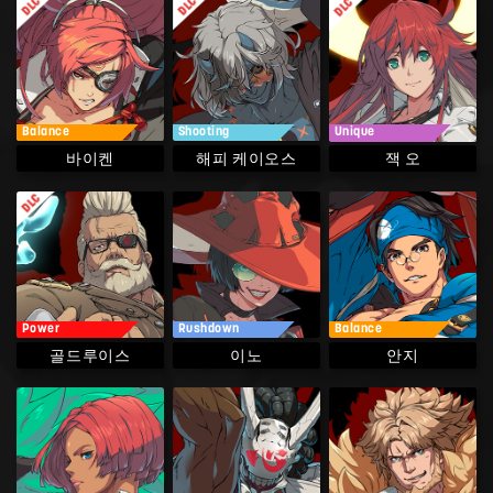
Balance
Shooting
Unique
해피 케이오스
바이켄
잭 오
Power
Rushdown
Balance
골드루이스
이노
안지