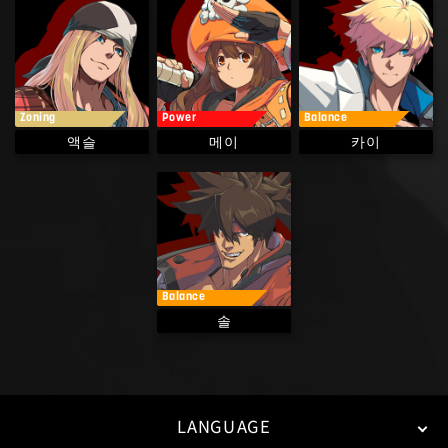
Zoning
Power
Balance
액슬
메이
카이
Balance
솔
LANGUAGE