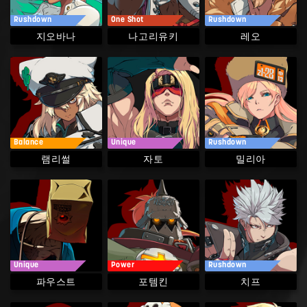
Rushdown
One Shot
Rushdown
나고리유키
지오바나
레오
Balance
Unique
Rushdown
램리썰
밀리아
자토
Unique
Power
Rushdown
파우스트
포템킨
치프