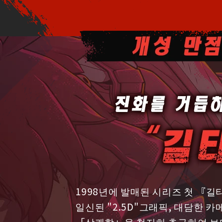
1998년에 발매된 시리즈 첫 『길
일신된 "2.5D"그래픽, 대담한 
「상쾌함」을 철저히 추구하여 보다