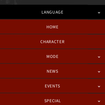
LANGUAGE
HOME
日本語
English
한국어
CHARACTER
MODE
NEWS
STORY
BATTLE
DEGITAL FIGURE
EVENTS
NEWS
패치노트
칼럼
SPECIAL
ESPORTS