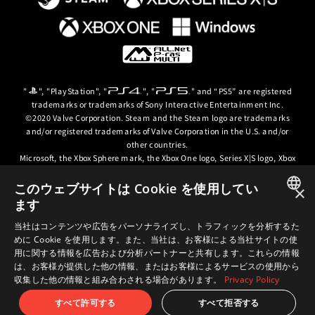
"
", "PlayStation", "
", "
" and “PS5” are registered
trademarks or trademarks of Sony Interactive Entertainment Inc.
©2020 Valve Corporation. Steam and the Steam logo are trademarks
and/or registered trademarks of Valve Corporation in the U.S. and/or
other countries.
Microsoft, the Xbox Sphere mark, the Xbox One logo, Series X|S logo, Xbox
One, Xbox Series X, Xbox Series S, Xbox Series X|S and Xbox Game Pass are
trademarks of the Microsoft group of companies.
このウェブサイトは Cookie を使用してい
×
ます
© ARC SYSTEM WORKS / © 2024 CD PROJEKT S.A. All rights reserved. CD
JAPANESE
PROJEKT, the CD PROJEKT logo, Cyberpunk, Cyberpunk 2077, the
当社はコンテンツや広告をパーソナライズし、トラフィックを分析するた
Cyberpunk 2077 logo and Cyberpunk: Edgerunners are trademarks and/or
めに Cookie を使用します。また、当社は、お客様による当社サイトの使
ENGLISH
registered trademarks of CD PROJEKT S.A. in the US and/or other
用に関する情報を広告および分析パートナーと共有します。これらの情報
countries.
は、お客様が提供した他の情報、またはお客様によるサービスの使用から
収集した他の情報と組み合わされる場合があります。
Privacy Policy
すべて許可する
すべて拒否する