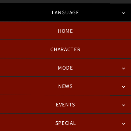
LANGUAGE
HOME
日本語
English
한국어
CHARACTER
MODE
NEWS
STORY
BATTLE
DEGITAL FIGURE
EVENTS
NEWS
패치노트
칼럼
SPECIAL
ESPORTS