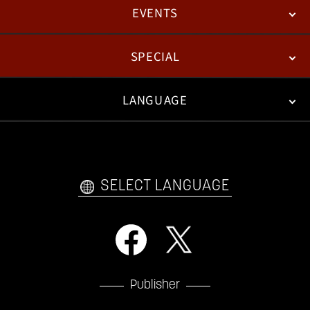
EVENTS
NEWS
패치노트
칼럼
SPECIAL
ESPORTS
LANGUAGE
FAN KIT
WEB COMICS
TRAILERS
FAQ
日本語
English
한국어
SELECT LANGUAGE
Publisher