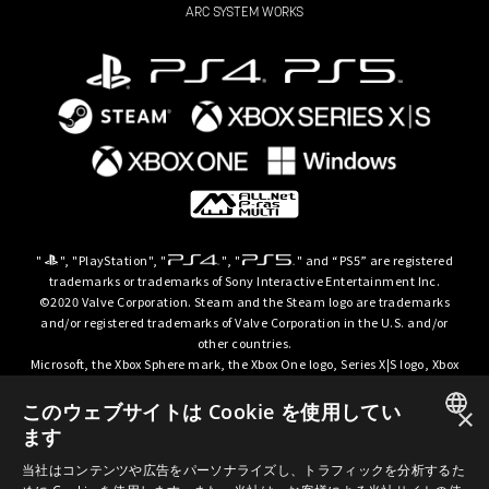
ARC SYSTEM WORKS
"
", "PlayStation", "
", "
" and “PS5” are registered
trademarks or trademarks of Sony Interactive Entertainment Inc.
©2020 Valve Corporation. Steam and the Steam logo are trademarks
and/or registered trademarks of Valve Corporation in the U.S. and/or
other countries.
Microsoft, the Xbox Sphere mark, the Xbox One logo, Series X|S logo, Xbox
One, Xbox Series X, Xbox Series S, Xbox Series X|S and Xbox Game Pass are
trademarks of the Microsoft group of companies.
このウェブサイトは Cookie を使用してい
×
ます
© ARC SYSTEM WORKS / © 2024 CD PROJEKT S.A. All rights reserved. CD
JAPANESE
PROJEKT, the CD PROJEKT logo, Cyberpunk, Cyberpunk 2077, the
当社はコンテンツや広告をパーソナライズし、トラフィックを分析するた
Cyberpunk 2077 logo and Cyberpunk: Edgerunners are trademarks and/or