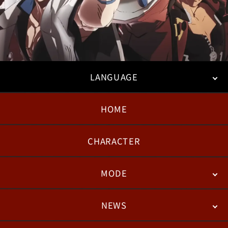
LANGUAGE
HOME
日本語
English
한국어
CHARACTER
MODE
NEWS
STORY
BATTLE
DEGITAL FIGURE