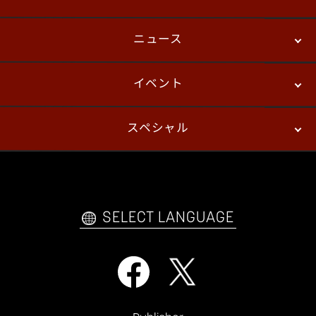
ニュース
ストーリーモード
バトル
デジタルフィギュア
イベント
ニュース
パッチノート
コラム
スペシャル
eスポーツ
プレイヤーズ
イベント
ファンキット
WEBコミックス
トレーラー
自己紹介カードメーカー
アーケード
購入前FAQ
SELECT LANGUAGE