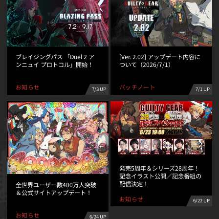
ブレイジングパス 「Duel 2 ア
[Ver. 2.02] アップデート内容に
ンニュイ プロトコル」開始！
ついて（2026/7/1）
パッチノート
お知らせ
7/3 UP
7/1 UP
発売5周年＆シリーズ28周年！
記念イラスト公開／記念番組の
配信決定！
全世界ユーザー数400万人突破
＆公式サイトアップデート！
お知らせ
6/22 UP
お知らせ
6/24 UP