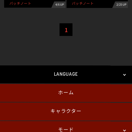
パッチノート
パッチノート
4/6 UP
2/25 UP
1
LANGUAGE
ホーム
日本語
English
한국어
キャラクター
モード