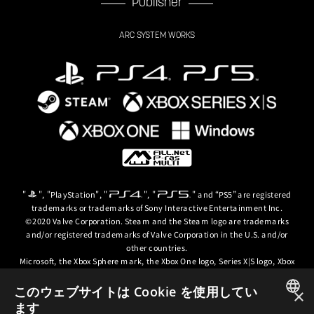
Publisher
ARC SYSTEM WORKS
"
", "PlayStation", "
", "
" and “PS5” are registered
trademarks or trademarks of Sony Interactive Entertainment Inc.
©2020 Valve Corporation. Steam and the Steam logo are trademarks
and/or registered trademarks of Valve Corporation in the U.S. and/or
other countries.
Microsoft, the Xbox Sphere mark, the Xbox One logo, Series X|S logo, Xbox
One, Xbox Series X, Xbox Series S, Xbox Series X|S and Xbox Game Pass are
trademarks of the Microsoft group of companies.
このウェブサイトは Cookie を使用してい
×
ます