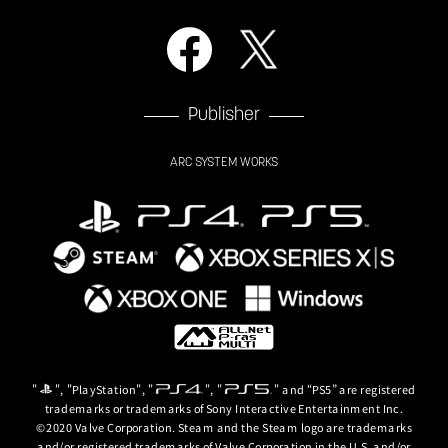
Publisher
ARC SYSTEM WORKS
"
", "PlayStation", "
", "
" and “PS5” are registered
trademarks or trademarks of Sony Interactive Entertainment Inc.
©2020 Valve Corporation. Steam and the Steam logo are trademarks
and/or registered trademarks of Valve Corporation in the U.S. and/or