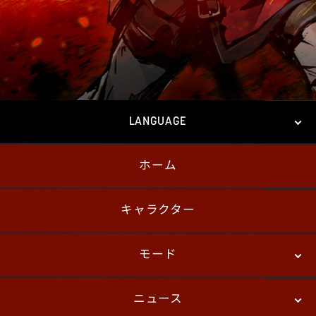
LANGUAGE
ホーム
日本語
English
한국어
キャラクター
モード
ニュース
ストーリーモード
バトル
デジタルフィギュア