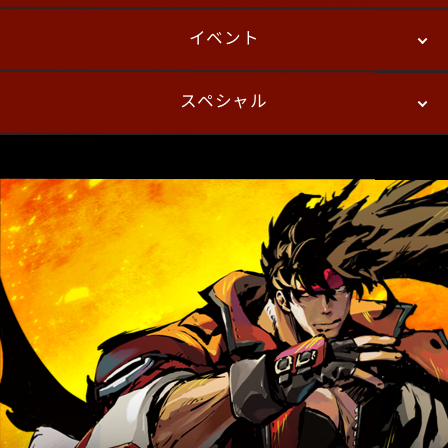
イベント
ニュース
パッチノート
コラム
スペシャル
eスポーツ
プレイヤーズ
イベント
ファンキット
WEBコミックス
トレーラー
自己紹介カードメーカー
アーケード
購入前FAQ