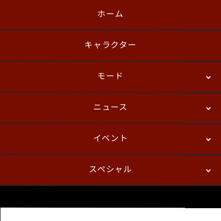
ホーム
日本語
English
한국어
キャラクター
モード
ニュース
ストーリーモード
バトル
デジタルフィギュア
イベント
ニュース
パッチノート
コラム
スペシャル
eスポーツ
プレイヤーズ
イベント
ファンキット
WEBコミックス
トレーラー