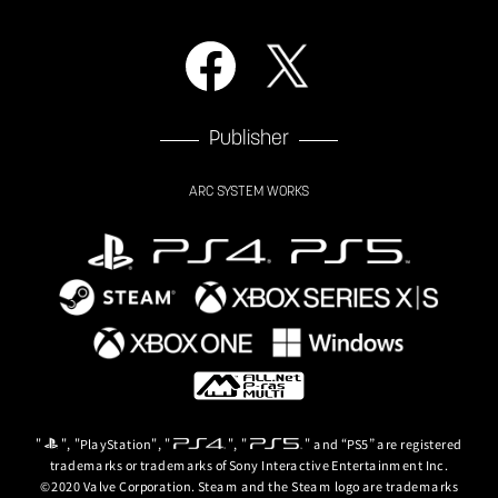
Publisher
ARC SYSTEM WORKS
"
", "PlayStation", "
", "
" and “PS5” are registered
trademarks or trademarks of Sony Interactive Entertainment Inc.
©2020 Valve Corporation. Steam and the Steam logo are trademarks