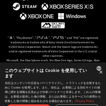
"
", "PlayStation", "
", "
" and “PS5” are registered
trademarks or trademarks of Sony Interactive Entertainment Inc.
©2020 Valve Corporation. Steam and the Steam logo are trademarks
and/or registered trademarks of Valve Corporation in the U.S. and/or
other countries.
Microsoft, the Xbox Sphere mark, the Xbox One logo, Series X|S logo, Xbox
One, Xbox Series X, Xbox Series S, Xbox Series X|S and Xbox Game Pass are
trademarks of the Microsoft group of companies.
このウェブサイトは Cookie を使用してい
×
ます
© ARC SYSTEM WORKS / © 2024 CD PROJEKT S.A. All rights reserved. CD
JAPANESE
PROJEKT, the CD PROJEKT logo, Cyberpunk, Cyberpunk 2077, the
当社はコンテンツや広告をパーソナライズし、トラフィックを分析するた
Cyberpunk 2077 logo and Cyberpunk: Edgerunners are trademarks and/or
めに Cookie を使用します。また、当社は、お客様による当社サイトの使
ENGLISH
registered trademarks of CD PROJEKT S.A. in the US and/or other
用に関する情報を広告および分析パートナーと共有します。これらの情報
countries.
は、お客様が提供した他の情報、またはお客様によるサービスの使用から
収集した他の情報と組み合わされる場合があります。
Privacy Policy