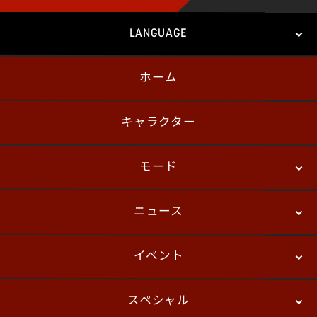
LANGUAGE
ホーム
日本語
English
한국어
キャラクター
モード
ニュース
ストーリーモード
バトル
デジタルフィギュア
イベント
ニュース
パッチノート
コラム
スペシャル
eスポーツ
プレイヤーズ
イベント