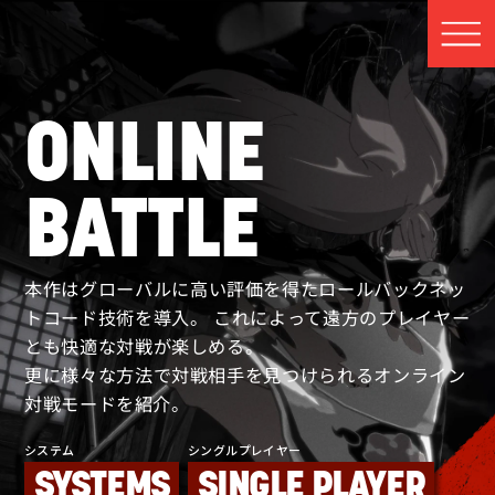
ONLINE
BATTLE
本作はグローバルに高い評価を得たロールバックネッ
トコード技術を導入。
これによって遠方のプレイヤー
とも快適な対戦が楽しめる。
更に様々な方法で対戦相手を見つけられるオンライン
対戦モードを紹介。
システム
シングルプレイヤー
SYSTEMS
SINGLE PLAYER