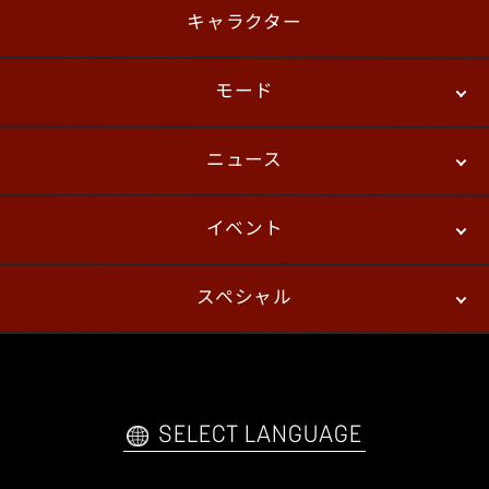
キャラクター
モード
ニュース
ストーリーモード
バトル
デジタルフィギュア
イベント
ニュース
パッチノート
コラム
スペシャル
eスポーツ
プレイヤーズ
イベント
ファンキット
WEBコミックス
トレーラー
自己紹介カードメーカー
アーケード
購入前FAQ
SELECT LANGUAGE