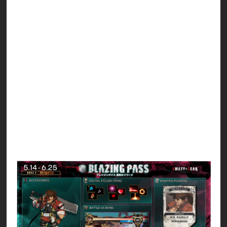
ントの獲得ができなくなります
リワード受取可能期間：2026年7月1日まで
※ブレイジングパス プラスはリワードの受取期間
終了までご購入いただけます
「Duel 1 リイグナイト」は短期の開催期間となる
ため、デイリー及びウィークリーチャレンジの達
成で獲得できるポイント数を以下の通り増加しま
す。
デイリーチャレンジ 通常 950 → 今回 1900
ウィークリーチャレンジ 通常 7500 → 今回
11250
通常のリワード：