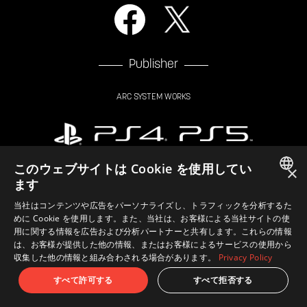
Publisher
ARC SYSTEM WORKS
このウェブサイトは Cookie を使用してい
×
ます
JAPANESE
当社はコンテンツや広告をパーソナライズし、トラフィックを分析するた
めに Cookie を使用します。また、当社は、お客様による当社サイトの使
ENGLISH
用に関する情報を広告および分析パートナーと共有します。これらの情報
は、お客様が提供した他の情報、またはお客様によるサービスの使用から
"
", "PlayStation", "
", "
" and “PS5” are registered
収集した他の情報と組み合わされる場合があります。
Privacy Policy
trademarks or trademarks of Sony Interactive Entertainment Inc.
©2020 Valve Corporation. Steam and the Steam logo are trademarks
すべて許可する
すべて拒否する
and/or registered trademarks of Valve Corporation in the U.S. and/or
other countries.