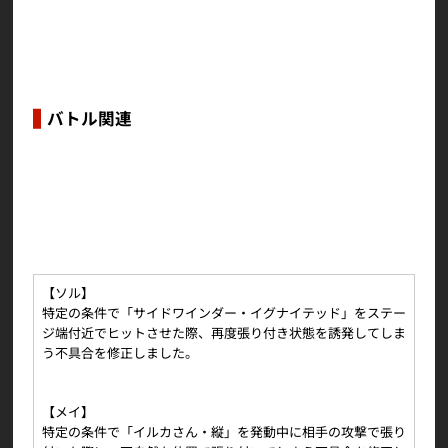
その他の軽微な表記や演出の不具合を修正しまし
た。
バトル関連
バトルバージョンをVer.5.00からVer.5.01に更新し
ました。
バトルに関連する以下の不具合を修正しました。
【ソル】
特定の条件で「サイドワインダー・イグナイテッド」をステー
ジ端付近でヒットさせた際、再度張り付き状態を誘発してしま
う不具合を修正しました。
【メイ】
特定の条件で「イルカさん・縦」を発動中に相手の攻撃で張り