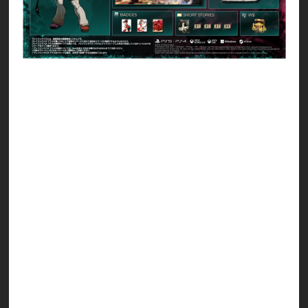
ソル専用アクセサリー 『鉄塊』
バッジ（イノ）
バッジ（紗夢）
バッジ（GUILTY GEAR Xrd -REVELATOR- 限定
版）
バトルUIスキン（レザー&メタル）
手配書スキン（ゴシック）
デジタルフィギュアエフェクトセット（音符）
デジタルフィギュアエフェクトセット（ハート）
デジタルフィギュアエフェクトセット（火炎）
ショートストーリー Chapter 1～4 先行解放権
各種 W＄
※ショートストーリーは開催期間終了後に過去ア