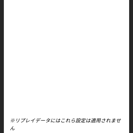
SETTINGの「バトル設定」に、各種オンライン対
戦モードに適用される以下の設定項目が追加され
ました。
キャラクターカラー固定
自身の対戦画面における相手のカラー表示をカラ
ー1に固定します。
※自身がカラー1を選択している場合には、相手
カラー表示はカラー2に固定されます
アクセサリー固定
自身の対戦画面における相手のアクセサリー表示
をデフォルトに固定します。
アウトフィット固定
自身の対戦画面における相手のアウトフィット表
示をデフォルトに固定します。
※リプレイデータにはこれら設定は適用されませ
ん