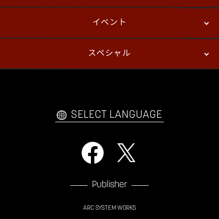
イベント
ニュース
パッチノート
コラム
スペシャル
eスポーツ
プレイヤーズ
イベント
ファンキット
WEBコミックス
トレーラー
自己紹介カードメーカー
アーケード
購入前FAQ
SELECT LANGUAGE
Publisher
ARC SYSTEM WORKS