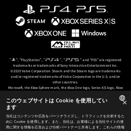
"
", "PlayStation", "
", "
" and “PS5” are registered
trademarks or trademarks of Sony Interactive Entertainment Inc.
©2020 Valve Corporation. Steam and the Steam logo are trademarks
and/or registered trademarks of Valve Corporation in the U.S. and/or
other countries.
Microsoft, the Xbox Sphere mark, the Xbox One logo, Series X|S logo, Xbox
One, Xbox Series X, Xbox Series S, Xbox Series X|S and Xbox Game Pass are
trademarks of the Microsoft group of companies.
このウェブサイトは Cookie を使用してい
×
ます
© ARC SYSTEM WORKS / © 2024 CD PROJEKT S.A. All rights reserved. CD
JAPANESE
PROJEKT, the CD PROJEKT logo, Cyberpunk, Cyberpunk 2077, the
当社はコンテンツや広告をパーソナライズし、トラフィックを分析するた
Cyberpunk 2077 logo and Cyberpunk: Edgerunners are trademarks and/or
めに Cookie を使用します。また、当社は、お客様による当社サイトの使
ENGLISH
registered trademarks of CD PROJEKT S.A. in the US and/or other
用に関する情報を広告および分析パートナーと共有します。これらの情報