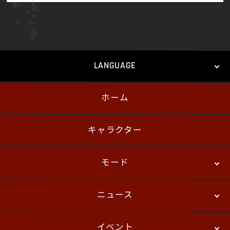
LANGUAGE
ホーム
日本語
English
한국어
キャラクター
モード
ニュース
ストーリーモード
バトル
デジタルフィギュア
イベント
ニュース
パッチノート
コラム