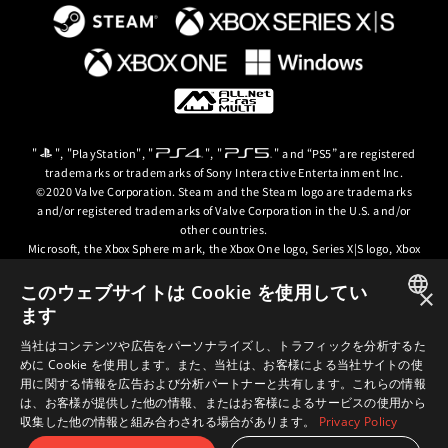
"
", "PlayStation", "
", "
" and “PS5” are registered
trademarks or trademarks of Sony Interactive Entertainment Inc.
©2020 Valve Corporation. Steam and the Steam logo are trademarks
and/or registered trademarks of Valve Corporation in the U.S. and/or
other countries.
Microsoft, the Xbox Sphere mark, the Xbox One logo, Series X|S logo, Xbox
One, Xbox Series X, Xbox Series S, Xbox Series X|S and Xbox Game Pass are
trademarks of the Microsoft group of companies.
このウェブサイトは Cookie を使用してい
×
ます
© ARC SYSTEM WORKS / © 2024 CD PROJEKT S.A. All rights reserved. CD
JAPANESE
PROJEKT, the CD PROJEKT logo, Cyberpunk, Cyberpunk 2077, the
当社はコンテンツや広告をパーソナライズし、トラフィックを分析するた
Cyberpunk 2077 logo and Cyberpunk: Edgerunners are trademarks and/or
めに Cookie を使用します。また、当社は、お客様による当社サイトの使
ENGLISH
registered trademarks of CD PROJEKT S.A. in the US and/or other
用に関する情報を広告および分析パートナーと共有します。これらの情報
countries.
は、お客様が提供した他の情報、またはお客様によるサービスの使用から
収集した他の情報と組み合わされる場合があります。
Privacy Policy