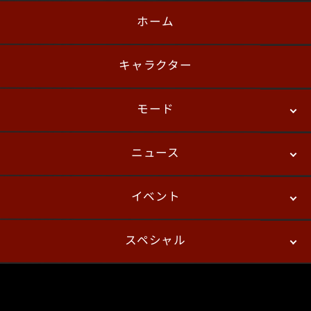
ホーム
日本語
English
한국어
キャラクター
モード
ニュース
ストーリーモード
バトル
デジタルフィギュア
イベント
ニュース
パッチノート
コラム
スペシャル
eスポーツ
プレイヤーズ
イベント
ファンキット
WEBコミックス
トレーラー