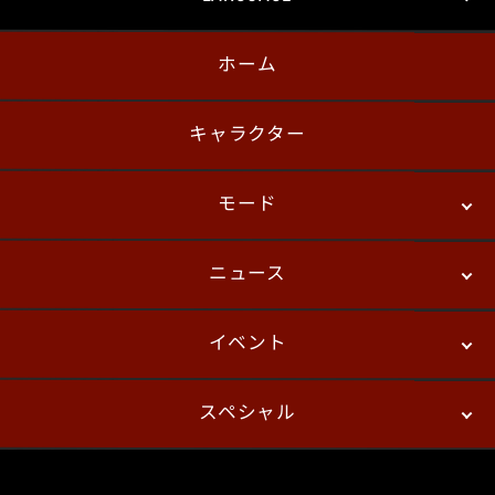
ホーム
日本語
English
한국어
キャラクター
モード
ニュース
ストーリーモード
バトル
デジタルフィギュア
イベント
ニュース
パッチノート
コラム
スペシャル
eスポーツ
プレイヤーズ
イベント
ファンキット
WEBコミックス
トレーラー