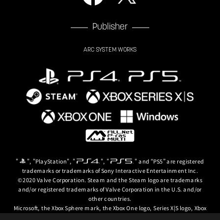
Publisher
ARC SYSTEM WORKS
"
", "PlayStation", "
", "
" and “PS5” are registered
trademarks or trademarks of Sony Interactive Entertainment Inc.
©2020 Valve Corporation. Steam and the Steam logo are trademarks
and/or registered trademarks of Valve Corporation in the U.S. and/or
other countries.
Microsoft, the Xbox Sphere mark, the Xbox One logo, Series X|S logo, Xbox
One, Xbox Series X, Xbox Series S, Xbox Series X|S and Xbox Game Pass are