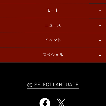
モード
ニュース
ストーリーモード
バトル
デジタルフィギュア
イベント
ニュース
パッチノート
コラム
スペシャル
eスポーツ
プレイヤーズ
イベント
ファンキット
WEBコミックス
トレーラー
自己紹介カードメーカー
アーケード
購入前FAQ
SELECT LANGUAGE