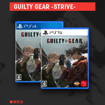
GUILTY GEAR -STRIVE-
●発売日