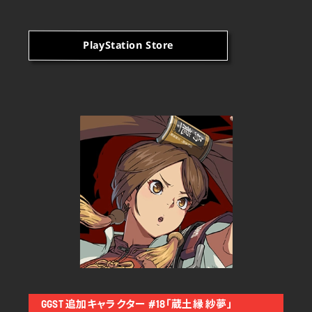
PlayStation Store
GGST 追加キャラクター #18「蔵土縁 紗夢」