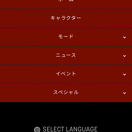
日本語
English
한국어
キャラクター
モード
ニュース
ストーリーモード
バトル
デジタルフィギュア
イベント
ニュース
パッチノート
コラム
スペシャル
eスポーツ
プレイヤーズ
イベント
ファンキット
WEBコミックス
トレーラー
自己紹介カードメーカー
アーケード
購入前FAQ
SELECT LANGUAGE