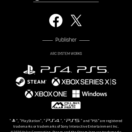
Publisher
ARC SYSTEM WORKS
」
イン」
: エッジランナーズ）
"
", "PlayStation", "
", "
" and “PS5” are registered
g」
」
trademarks or trademarks of Sony Interactive Entertainment Inc.
ors」
©2020 Valve Corporation. Steam and the Steam logo are trademarks