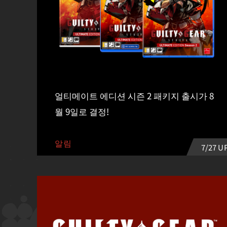
얼티메이트 에디션 시즌 2 패키지 출시가 8
월 9일로 결정!
알림
7/27 U