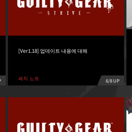
[Ver1.18] 업데이트 내용에 대해
패치 노트
P
6/8 UP