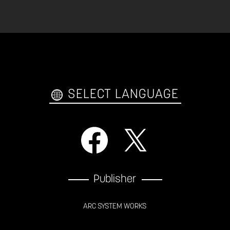
SELECT LANGUAGE
Publisher
ARC SYSTEM WORKS