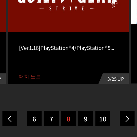
[Ver1.16]PlayStation®4/PlayStation®5...
패치 노트
P
3/25 UP
6
7
8
9
10