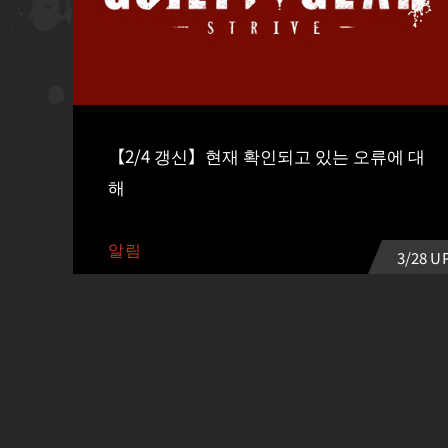
【2/4 갱신】현재 확인되고 있는 오류에 대
해
알림
3/28 U