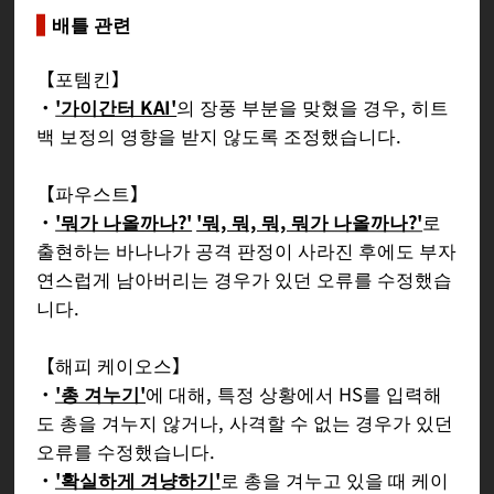
배틀 관련
【포템킨】
・
'가이간터 KAI'
의 장풍 부분을 맞혔을 경우, 히트
백 보정의 영향을 받지 않도록 조정했습니다.
【파우스트】
・
'뭐가 나올까나?'
'뭐, 뭐, 뭐, 뭐가 나올까나?'
로
출현하는 바나나가 공격 판정이 사라진 후에도 부자
연스럽게 남아버리는 경우가 있던 오류를 수정했습
니다.
【해피 케이오스】
・
'총 겨누기'
에 대해, 특정 상황에서 HS를 입력해
도 총을 겨누지 않거나, 사격할 수 없는 경우가 있던
오류를 수정했습니다.
・
'확실하게 겨냥하기'
로 총을 겨누고 있을 때 케이