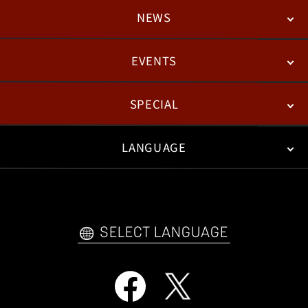
NEWS
STORY
BATTLE
DEGITAL FIGURE
EVENTS
NEWS
패치노트
칼럼
SPECIAL
ESPORTS
LANGUAGE
FAN KIT
WEB COMICS
TRAILERS
FAQ
日本語
English
한국어
SELECT LANGUAGE