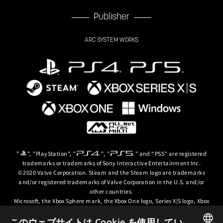
Publisher
ARC SYSTEM WORKS
"
", "PlayStation", "
", "
" and “PS5” are registered
trademarks or trademarks of Sony Interactive Entertainment Inc.
©2020 Valve Corporation. Steam and the Steam logo are trademarks
and/or registered trademarks of Valve Corporation in the U.S. and/or
other countries.
Microsoft, the Xbox Sphere mark, the Xbox One logo, Series X|S logo, Xbox
One, Xbox Series X, Xbox Series S, Xbox Series X|S and Xbox Game Pass are
trademarks of the Microsoft group of companies.
このウェブサイトは Cookie を使用してい